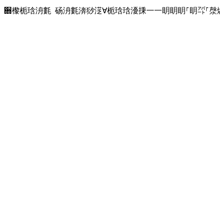
਍㰀栀琀洀氀 砀洀氀渀猀㴀∀栀琀琀瀀㨀⼀⼀眀眀眀⸀眀㌀⸀漀爀最