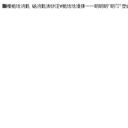
਍㰀栀琀洀氀 砀洀氀渀猀㴀∀栀琀琀瀀㨀⼀⼀眀眀眀⸀眀㌀⸀漀爀最