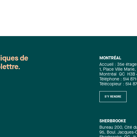
Rochette Technology André Vautour
Workers' Compensation Marie-Josée
Hétu Josiane L'Heureux Guy Lavoie
Carl Lessard
diques de
MONTRÉAL
Accueil : 35e étage
lettre.
1, Place Ville Mari
Montréal
QC
H3B
Téléphone : 514 871
Télécopieur : 514 8
S'Y RENDRE
SHERBROOKE
Bureau 200, Cité d
95, Boul. Jacques-C