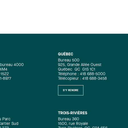
QUÉBEC
Bureau 500
e, bureau 4000
925, Grande Allée Ouest
 4M4
Québec
QC
G1S 1C1
-1522
Téléphone : 418 688-5000
71-8977
Télécopieur : 418 688-3458
S'Y RENDRE
TROIS-RIVIÈRES
u Parc
Bureau 360
artier Sud
1500, rue Royale