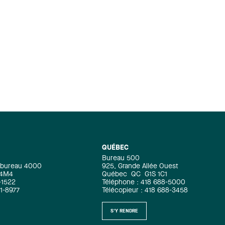
QUÉBEC
Bureau 500
e, bureau 4000
925, Grande Allée Ouest
 4M4
Québec
QC
G1S 1C1
-1522
Téléphone : 418 688-5000
71-8977
Télécopieur : 418 688-3458
S'Y RENDRE