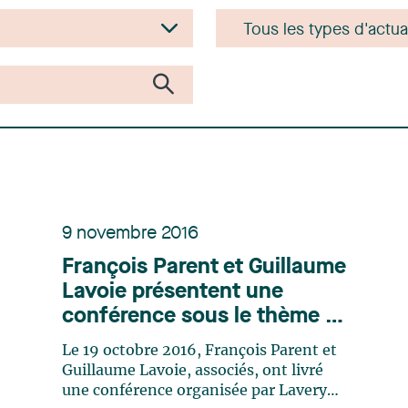
9 novembre 2016
François Parent et Guillaume
Lavoie présentent une
conférence sous le thème «
Investir dans un fonds
Le 19 octobre 2016, François Parent et
d’investissement privé :
Guillaume Lavoie, associés, ont livré
Revue des principaux
une conférence organisée par Lavery