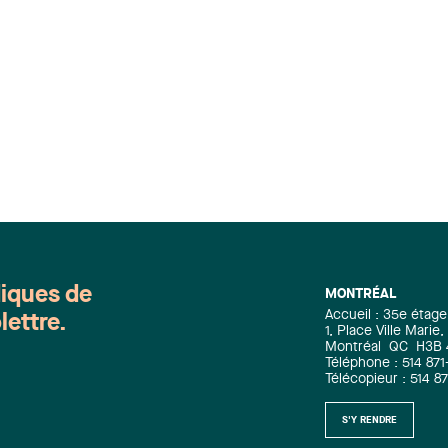
diques de
MONTRÉAL
Accueil : 35e étage
lettre.
1, Place Ville Mari
Montréal
QC
H3B
Téléphone : 514 871
Télécopieur : 514 8
S'Y RENDRE