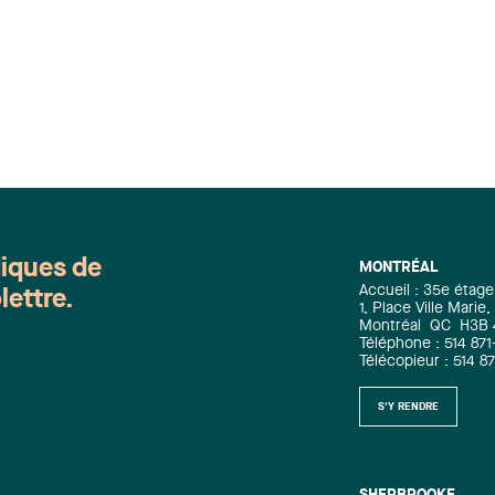
diques de
MONTRÉAL
Accueil : 35e étage
lettre.
1, Place Ville Mari
Montréal
QC
H3B
Téléphone : 514 871
Télécopieur : 514 8
S'Y RENDRE