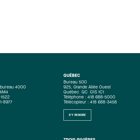
QUÉBEC
Bureau 500
e, bureau 4000
925, Grande Allée Ouest
 4M4
Québec
QC
G1S 1C1
-1522
Téléphone : 418 688-5000
71-8977
Télécopieur : 418 688-3458
S'Y RENDRE