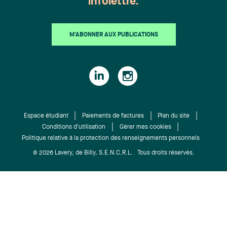
infolettre.
avantages sociaux), Mes Catherine Maheu, Guy
Lavoie et Valérie Korozs (Travail et emploi), Me
Éric Gélinas (Droit fiscal), Mes Pierre Denis et
M'ABONNER AUX PUBLICATIONS
Anne-Sophie Lamonde (Financement).
Espace étudiant
Paiements de factures
Plan du site
Conditions d'utilisation
Gérer mes cookies
Politique relative à la protection des renseignements personnels
© 2026 Lavery, de Billy, S.E.N.C.R.L. Tous droits réservés.