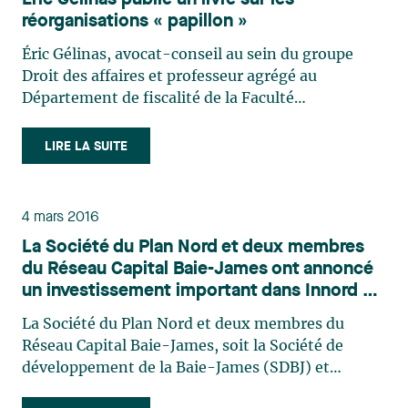
réorganisations « papillon »
Éric Gélinas, avocat-conseil au sein du groupe
Droit des affaires et professeur agrégé au
Département de fiscalité de la Faculté
d’administration de l’Université de Sherbrooke, a
publié un volume intitulé « L'article 55 L.I.R. et les
LIRE LA SUITE
réorganisations papillon, 2e édition ». Cet
ouvrage vise à faire comprendre la technique de la
réorganisation « papillon » ainsi que d’autres
4 mars 2016
aspects de l’article 55. Pour plus d’information au
La Société du Plan Nord et deux membres
sujet de cet ouvrage de référence conçu
du Réseau Capital Baie-James ont annoncé
spécifiquement pour les professionnels de l'impôt
un investissement important dans Innord en
exerçant dans le domaine des fusions,
vue de développer un nouveau procédé de
acquisitions et des réorganisations d'entreprises
La Société du Plan Nord et deux membres du
séparation des éléments de terres rares
ou pour en faire l’acquisition, veuillez cliquer ici.
Réseau Capital Baie-James, soit la Société de
développement de la Baie-James (SDBJ) et
l’Administration régionale Baie-James (ARBJ),