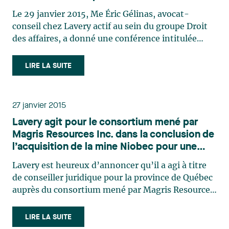
privées de la Fondation canadienne de
susceptible d'engendrer des conséquences
Le 29 janvier 2015, Me Éric Gélinas, avocat-
fiscalité
fiscales négatives. Pour plus d'information sur ce
conseil chez Lavery actif au sein du groupe Droit
colloque, cliquez ici.
des affaires, a donné une conférence intitulée
« Les règles anti-évitement spécifiques: paragr.
56(2), 75(2), 83(2.1), 83(2.2) et 83(2.4) LIR – dans
LIRE LA SUITE
le cadre de la réorganisation corporative et de la
planification de vente d’entreprise » lors du
Séminaire technique sur les sociétés privées de la
27 janvier 2015
Fondation canadienne de fiscalité. Pour plus
Lavery agit pour le consortium mené par
d’information sur le séminaire, veuillez cliquer ici.
Magris Resources Inc. dans la conclusion de
l’acquisition de la mine Niobec pour une
contrepartie totale de 530 millions $US
Lavery est heureux d’annoncer qu’il a agi à titre
de conseiller juridique pour la province de Québec
auprès du consortium mené par Magris Resources
Inc. dans la conclusion de l’achat de Niobec Inc.,
une filiale de IAMGOLD Corporation (TSX :IMG,
LIRE LA SUITE
NYSE : IAG) et l'un des trois plus grands