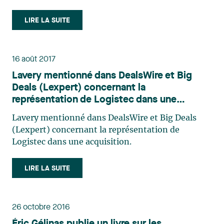
Pierre Denis (financement), Audrey-Julie Dallaire
matière fiscale pour un avocat en droit des affaires
Pierre-Olivier Valiquette a permis de mener à bien
(environnement), Carolle Vaudry et Isabelle
au Colloque en droit des sociétés qui a eu lieu au
LIRE LA SUITE
ce mandat.
Normand (corporatif).
Centre de conférence de l’hôtel Intercontinentale
à laquelle plus d’une soixantaine de personnes
étaient présentes.
16 août 2017
Lavery mentionné dans DealsWire et Big
Deals (Lexpert) concernant la
représentation de Logistec dans une
acquisition
Lavery mentionné dans DealsWire et Big Deals
(Lexpert) concernant la représentation de
Logistec dans une acquisition.
LIRE LA SUITE
26 octobre 2016
Éric Gélinas publie un livre sur les