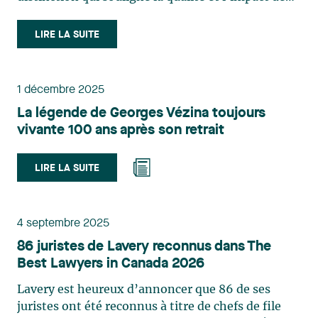
notre pratique. Dirigé depuis Montréal par
Sébastien Vézina, notre groupe Droit du sport et
LIRE LA SUITE
du divertissement accompagne équipes, ligues,
agences, promoteurs et investisseurs sur des
enjeux clés : gouvernance et conformité,
1 décembre 2025
transactions (franchises, M&A, financement),
La légende de Georges Vézina toujours
contrats commerciaux (commandites, droits
vivante 100 ans après son retrait
médias, production), talents et relations de
travail, propriété intellectuelle et droits d’image,
ainsi que gestion des risques et litiges, dont
LIRE LA SUITE
l’arbitrage sportif. Félicitations à Sébastien et à
toute l’équipe pour cette reconnaissance bien
méritée. À propos de Legal 500 Legal 500 est un
4 septembre 2025
répertoire international de référence qui classe les
86 juristes de Lavery reconnus dans The
cabinets et praticiens sur la base d’analyses
Best Lawyers in Canada 2026
indépendantes, d’entretiens avec les clients et de
l’examen de mandats représentatifs. À propos de
Lavery est heureux d’annoncer que 86 de ses
Lavery Lavery est la firme juridique indépendante
juristes ont été reconnus à titre de chefs de file