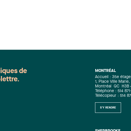
cadre du prestigieux concours de
plaidoirie Pierre-Basile-Mignault.
Lavery s’implique depuis plusieurs
années auprès des artisans de ce
concours et l’édition 2015 ne faisait
pas exception. En effet, trois équipes
étaient supervisées par des avocats du
cabinet : Laurence Bich-Carrière et
Jonathan Lacoste-Jobin pour l’UQÀM
Mary Delli Quadri et notre ancienne
collègue Marie-Andrée Gagnon pour
diques de
MONTRÉAL
l’UdeM Justin Gravel pour l’UdeS La
Accueil : 35e étage
lettre.
finale opposait les équipes de l’UQÀM
1, Place Ville Mari
et de l’UdeM. Si l’UQÀM l’a emporté
Montréal
QC
H3B
Téléphone : 514 871
(ainsi que la coupe Fasken-Martineau
Télécopieur : 514 8
remise au tandem vainqueur de cette
joute; la coupe Yvon-Blais étant
S'Y RENDRE
remise à l’autre tandem finaliste), ces
deux équipes ont raflé presque tous les
prix, témoignage de la force de Lavery