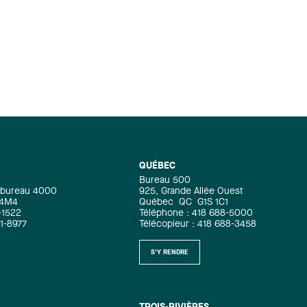
d’information sur le concours de
plaidoirie Pierre-Basile-Mignault,
cliquez ici.
QUÉBEC
Bureau 500
e, bureau 4000
925, Grande Allée Ouest
 4M4
Québec
QC
G1S 1C1
-1522
Téléphone : 418 688-5000
71-8977
Télécopieur : 418 688-3458
S'Y RENDRE