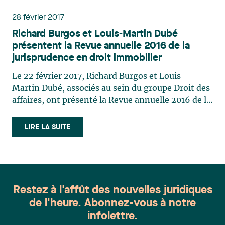
commerciaux, la conférence avait pour objectif de
28 février 2017
passer en revue les décisions marquantes en
Richard Burgos et Louis-Martin Dubé
matière de baux commerciaux afin d’aider les
présentent la Revue annuelle 2016 de la
intervenants du domaine à cerner les tendances
jurisprudence en droit immobilier
et enjeux qui peuvent avoir un impact sur leurs
activités ou sur les conseils qu’ils donnent à leurs
Le 22 février 2017, Richard Burgos et Louis-
clients.
Martin Dubé, associés au sein du groupe Droit des
affaires, ont présenté la Revue annuelle 2016 de la
jurisprudence en droit immobilier. Cette
présentation donnée dans le cadre d’un déjeuner-
LIRE LA SUITE
causerie organisé par l’Association du Barreau
canadien, division Québec, a permis à plus de 100
personnes d’entendre les deux associés sur les
éléments clés de la jurisprudence en droit
immobilier pour l’année 2016.
Restez à l'affût des nouvelles juridiques
de l'heure. Abonnez-vous à notre
infolettre.