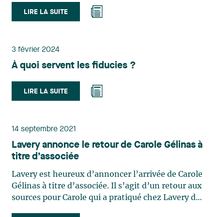
croissance claire, d’une culture de collaboration et
LIRE LA SUITE
d’un environnement à taille humaine en fait un
milieu idéal pour mettre mon expérience au
service des clients, aux côtés de collègues
engagés. » Son arrivée vient enrichir notre
3 février 2024
expertise et renforcer notre capacité à offrir un
À quoi servent les fiducies ?
accompagnement complet et adapté aux enjeux
complexes auxquels font face nos clients.
LIRE LA SUITE
14 septembre 2021
Lavery annonce le retour de Carole Gélinas à
titre d’associée
Lavery est heureux d’annoncer l’arrivée de Carole
Gélinas à titre d’associée. Il s’agit d’un retour aux
sources pour Carole qui a pratiqué chez Lavery de
2012 à 2019 au sein de l’équipe de droit