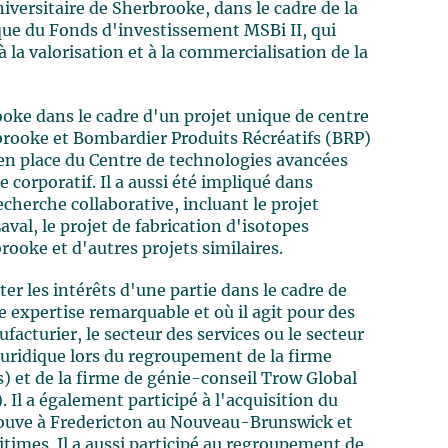
iversitaire de Sherbrooke, dans le cadre de la
que du Fonds d'investissement MSBi II, qui
à la valorisation et à la commercialisation de la
ooke dans le cadre d'un projet unique de centre
rbrooke et Bombardier Produits Récréatifs (BRP)
e en place du Centre de technologies avancées
 corporatif. Il a aussi été impliqué dans
echerche collaborative, incluant le projet
aval, le projet de fabrication d'isotopes
rooke et d'autres projets similaires.
 les intérêts d'une partie dans le cadre de
ne expertise remarquable et où il agit pour des
ufacturier, le secteur des services ou le secteur
juridique lors du regroupement de la firme
) et de la firme de génie-conseil Trow Global
 Il a également participé à l'acquisition du
trouve à Fredericton au Nouveau-Brunswick et
times. Il a aussi participé au regroupement de