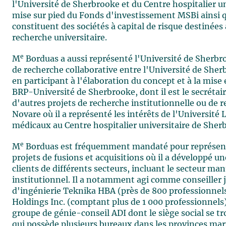
l'Université de Sherbrooke et du Centre hospitalier un
mise sur pied du Fonds d'investissement MSBi ainsi 
constituent des sociétés à capital de risque destinées 
recherche universitaire.
e
M
Borduas a aussi représenté l'Université de Sherbr
de recherche collaborative entre l'Université de She
en participant à l'élaboration du concept et à la mis
BRP-Université de Sherbrooke, dont il est le secrétaire
d'autres projets de recherche institutionnelle ou de r
Novare où il a représenté les intérêts de l'Université L
médicaux au Centre hospitalier universitaire de Sherb
e
M
Borduas est fréquemment mandaté pour représenter
projets de fusions et acquisitions où il a développé u
clients de différents secteurs, incluant le secteur man
institutionnel. Il a notamment agi comme conseiller 
d'ingénierie Teknika HBA (près de 800 professionnels
Holdings Inc. (comptant plus de 1 000 professionnels).
groupe de génie-conseil ADI dont le siège social se 
qui possède plusieurs bureaux dans les provinces mari