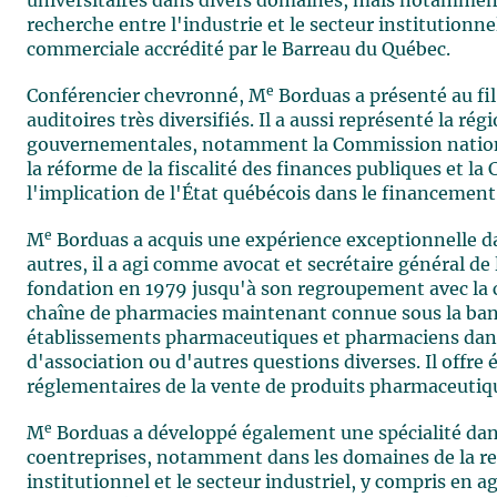
universitaires dans divers domaines, mais notamment
recherche entre l'industrie et le secteur institutionne
commerciale accrédité par le Barreau du Québec.
e
Conférencier chevronné, M
Borduas a présenté au fi
auditoires très diversifiés. Il a aussi représenté la r
gouvernementales, notamment la Commission nationa
la réforme de la fiscalité des finances publiques et 
l'implication de l'État québécois dans le financement
e
M
Borduas a acquis une expérience exceptionnelle 
autres, il a agi comme avocat et secrétaire général d
fondation en 1979 jusqu'à son regroupement avec la
chaîne de pharmacies maintenant connue sous la bann
établissements pharmaceutiques et pharmaciens dans l
d'association ou d'autres questions diverses. Il offr
réglementaires de la vente de produits pharmaceutiq
e
M
Borduas a développé également une spécialité dans
coentreprises, notamment dans les domaines de la rec
institutionnel et le secteur industriel, y compris en 