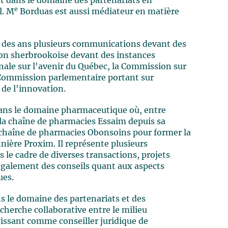
 dans le domaine des partenariats en
e
l. M
Borduas est aussi médiateur en matière
l des ans plusieurs communications devant des
égion sherbrookoise devant des instances
le sur l'avenir du Québec, la Commission sur
la Commission parlementaire portant sur
 de l'innovation.
dans le domaine pharmaceutique où, entre
e la chaîne de pharmacies Essaim depuis sa
 chaîne de pharmacies Obonsoins pour former la
ière Proxim. Il représente plusieurs
e cadre de diverses transactions, projets
e également des conseils quant aux aspects
ues.
 le domaine des partenariats et des
herche collaborative entre le milieu
agissant comme conseiller juridique de