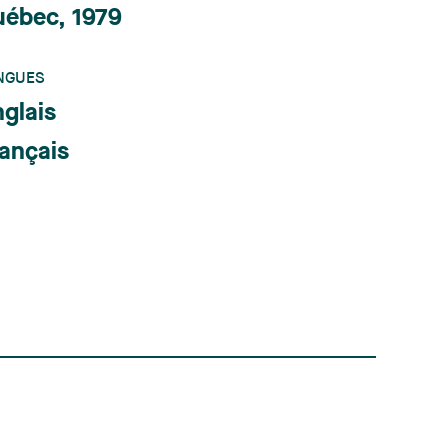
uébec, 1979
NGUES
glais
ançais