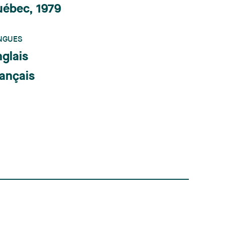
uébec, 1979
NGUES
glais
ançais