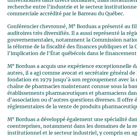
universitaires dans divers domaines, mais notamment
recherche entre l'industrie et le secteur institutionne
commerciale accrédité par le Barreau du Québec.
e
Conférencier chevronné, M
Borduas a présenté au fi
auditoires très diversifiés. Il a aussi représenté la r
gouvernementales, notamment la Commission nationa
la réforme de la fiscalité des finances publiques et 
l'implication de l'État québécois dans le financement
e
M
Borduas a acquis une expérience exceptionnelle 
autres, il a agi comme avocat et secrétaire général d
fondation en 1979 jusqu'à son regroupement avec la
chaîne de pharmacies maintenant connue sous la bann
établissements pharmaceutiques et pharmaciens dans l
d'association ou d'autres questions diverses. Il offr
réglementaires de la vente de produits pharmaceutiq
e
M
Borduas a développé également une spécialité dans
coentreprises, notamment dans les domaines de la rec
institutionnel et le secteur industriel, y compris en 