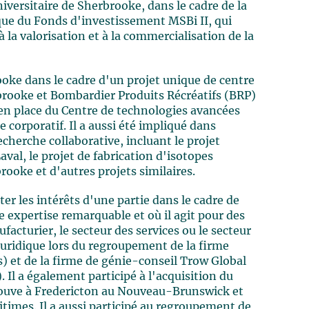
iversitaire de Sherbrooke, dans le cadre de la
que du Fonds d'investissement MSBi II, qui
à la valorisation et à la commercialisation de la
ooke dans le cadre d'un projet unique de centre
rbrooke et Bombardier Produits Récréatifs (BRP)
e en place du Centre de technologies avancées
 corporatif. Il a aussi été impliqué dans
echerche collaborative, incluant le projet
aval, le projet de fabrication d'isotopes
rooke et d'autres projets similaires.
 les intérêts d'une partie dans le cadre de
ne expertise remarquable et où il agit pour des
ufacturier, le secteur des services ou le secteur
juridique lors du regroupement de la firme
) et de la firme de génie-conseil Trow Global
 Il a également participé à l'acquisition du
trouve à Fredericton au Nouveau-Brunswick et
times. Il a aussi participé au regroupement de