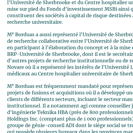
l'Université de Sherbrooke et du Centre hospitalier un
mise sur pied du Fonds d'investissement MSBi ainsi 
constituent des sociétés à capital de risque destinées 
recherche universitaire.
e
M
Borduas a aussi représenté l'Université de Sherbr
de recherche collaborative entre l'Université de She
en participant à l'élaboration du concept et à la mis
BRP-Université de Sherbrooke, dont il est le secrétaire
d'autres projets de recherche institutionnelle ou de r
Novare où il a représenté les intérêts de l'Université L
médicaux au Centre hospitalier universitaire de Sherb
e
M
Borduas est fréquemment mandaté pour représenter
projets de fusions et acquisitions où il a développé u
clients de différents secteurs, incluant le secteur man
institutionnel. Il a notamment agi comme conseiller 
d'ingénierie Teknika HBA (près de 800 professionnels
Holdings Inc. (comptant plus de 1 000 professionnels).
groupe de génie-conseil ADI dont le siège social se 
qui possède plusieurs bureaux dans les provinces mari