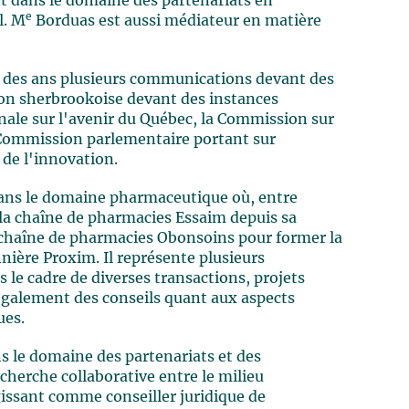
 dans le domaine des partenariats en
e
l. M
Borduas est aussi médiateur en matière
l des ans plusieurs communications devant des
égion sherbrookoise devant des instances
le sur l'avenir du Québec, la Commission sur
la Commission parlementaire portant sur
 de l'innovation.
dans le domaine pharmaceutique où, entre
e la chaîne de pharmacies Essaim depuis sa
 chaîne de pharmacies Obonsoins pour former la
ière Proxim. Il représente plusieurs
e cadre de diverses transactions, projets
e également des conseils quant aux aspects
ues.
 le domaine des partenariats et des
herche collaborative entre le milieu
agissant comme conseiller juridique de