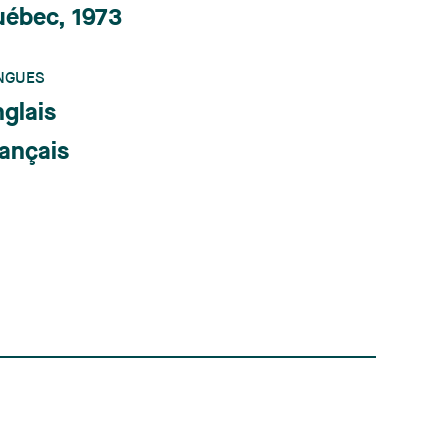
uébec, 1973
NGUES
glais
ançais