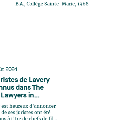
B.A., Collège Sainte-Marie, 1968
ût 2024
uristes de Lavery
nnus dans The
 Lawyers in
da 2025
 est heureux d’annoncer
 de ses juristes ont été
us à titre de chefs de file
3 domaines d'expertises