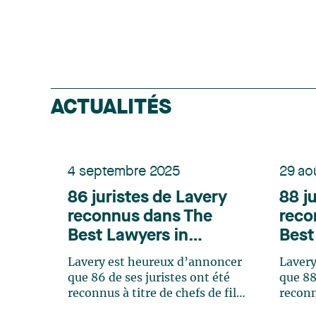
ACTUALITÉS
4 septembre 2025
29 ao
86 juristes de Lavery
88 j
reconnus dans The
reco
Best Lawyers in
Best
Canada 2026
Cana
Lavery est heureux d’annoncer
Lavery
que 86 de ses juristes ont été
que 88
reconnus à titre de chefs de file
reconn
dans 42 domaines d'expertises
dans 4