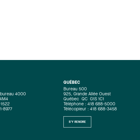
QUÉBEC
Bureau 500
e, bureau 4000
925, Grande Allée Ouest
 4M4
Québec
QC
G1S 1C1
-1522
Téléphone : 418 688-5000
71-8977
Télécopieur : 418 688-3458
S'Y RENDRE