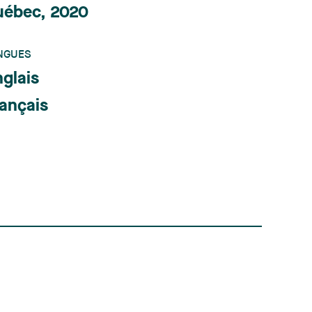
uébec, 2020
NGUES
glais
ançais