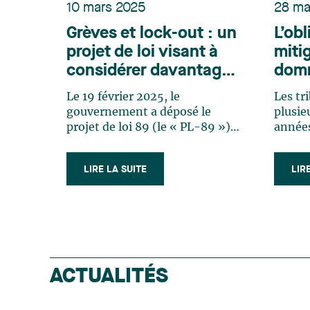
10 mars 2025
28 ma
Grèves et lock-out : un
L’obl
projet de loi visant à
miti
considérer davantage
domm
les besoins de la
cong
Le 19 février 2025, le
Les tr
population
cont
gouvernement a déposé le
plusieu
pand
projet de loi 89 (le « PL-89 »)
années
visant essentiellement à
congéd
encadrer les grèves et lock-out
mitige
LIRE LA SUITE
LIR
afin de limiter les
subit à
répercussions sur la population.
congéd
Ce dernier envisage
est dé
d’importantes modifications
civil 
au Code du travail[1] (le
ont mo
« C.t. »). Il confère notamment
selon 
un pouvoir spécial au ministre
partic
ACTUALITÉS
du Travail de forcer les parties à
ils éta
tenir un arbitrage exécutoire
contex