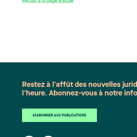
Retour à la page Équipe
intell
avec le
d’affa
consei
Canada
l’ense
protect
mise e
propri
inclua
défens
avocat
Restez à l'affût des nouvelles juri
sein d
l'heure. Abonnez-vous à notre info
intelle
inscri
brevet
Unis e
M'ABONNER AUX PUBLICATIONS
admise
et me
Québec 