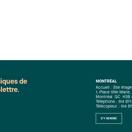
ectuelle, en cohérence
urs priorités et objectifs
ires. Ses professionnels
llent des clients au
 et à l’international sur
mble des enjeux liés à la
ion, à la gestion et à la
n œuvre des droits de
été intellectuelle,
nt leur application et leur
e. Béatrice Ngatcha est
e et agent de brevets au
diques de
MONTRÉAL
u groupe de propriété
Accueil : 35e étage
lettre.
ctuelle de Lavery. Elle est
1, Place Ville Mari
te à titre d’agent de
Montréal
QC
H3B
Téléphone : 514 871
s au Canada et aux États-
Télécopieur : 514 8
t est également avocate
 au Barreau de l’Ontario
S'Y RENDRE
mbre du Barreau du
(c.j.c). Béatrice est