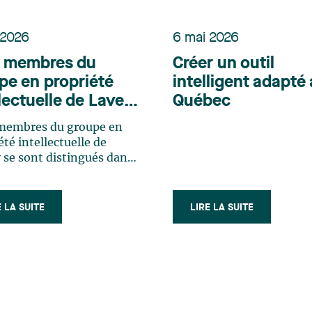
 2026
6 mai 2026
s membres du
Créer un outil
pe en propriété
intelligent adapté
llectuelle de Lavery
Québec
ont distingués
 membres du groupe en
 l’édition 2026 du
été intellectuelle de
sement IAM
 se sont distingués dans
ion 2026 du classement
nt 1000
tent 1000, où ils ont été
nus comme des
E LA SUITE
LIRE LA SUITE
nces en matière de
s. Le groupe propriété
ectuelle du cabinet
agne les organisations
a définition de stratégies
 à optimiser la valeur de
actifs de propriété