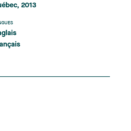
uébec, 2013
NGUES
glais
ançais