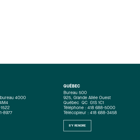
QUÉBEC
Bureau 500
e, bureau 4000
925, Grande Allée Ouest
 4M4
Québec
QC
G1S 1C1
-1522
Téléphone : 418 688-5000
71-8977
Télécopieur : 418 688-3458
S'Y RENDRE