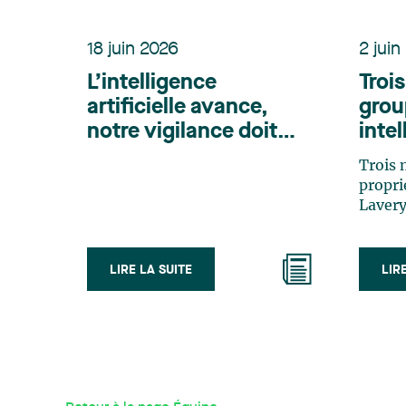
18 juin 2026
2 juin
L’intelligence
Troi
artificielle avance,
grou
notre vigilance doit
inte
suivre
se s
Trois
dans
propri
clas
Lavery
l’édit
Pate
IAM Pa
recon
LIRE LA SUITE
LIR
référe
brevet
intell
accomp
dans l
visant
leurs 