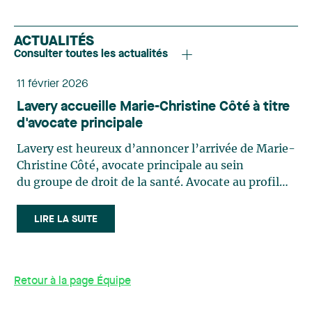
ACTUALITÉS
Consulter toutes les actualités
11 février 2026
Lavery accueille Marie-Christine Côté à titre
d'avocate principale
Lavery est heureux d’annoncer l’arrivée de Marie-
Christine Côté, avocate principale au sein
du groupe de droit de la santé. Avocate au profil
stratégique, Marie-Christine accompagne une
clientèle diversifiée dans la gestion d’enjeux
LIRE LA SUITE
juridiques complexes liés notamment à la santé et
aux affaires médicales, à l’organisation des
services, ainsi qu’à l’accès à l’information et à la
Retour à la page Équipe
protection des renseignements personnels. Elle
dispose également d’une expertise reconnue en