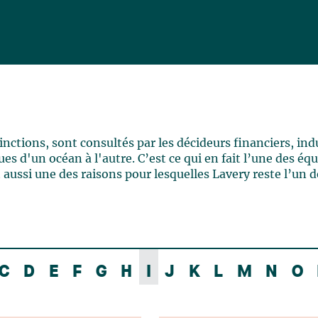
ctions, sont consultés par les décideurs financiers, indu
es d'un océan à l'autre. C’est ce qui en fait l’une des éq
 aussi une des raisons pour lesquelles Lavery reste l’un d
C
D
E
F
G
H
I
J
K
L
M
N
O