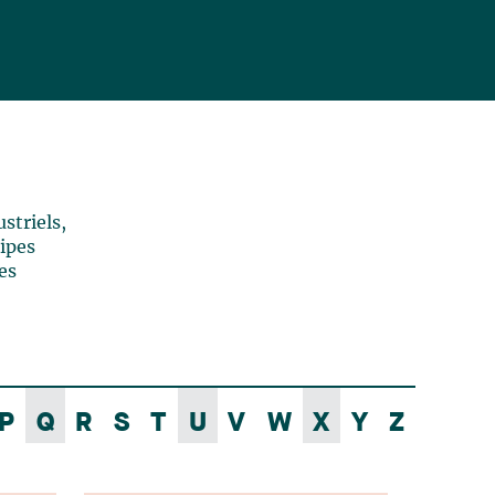
striels,
uipes
es
P
Q
R
S
T
U
V
W
X
Y
Z