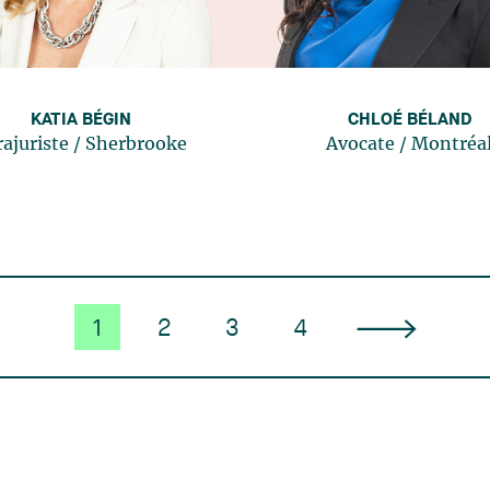
KATIA BÉGIN
CHLOÉ BÉLAND
rajuriste
/
Sherbrooke
Avocate
/
Montréa
1
2
3
4