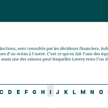
ctions, sont consultés par les décideurs financiers, indu
es d'un océan à l'autre. C’est ce qui en fait l’une des éq
 aussi une des raisons pour lesquelles Lavery reste l’un d
C
D
E
F
G
H
I
J
K
L
M
N
O