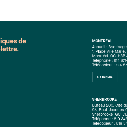
diques de
MONTRÉAL
Accueil : 35e étage
lettre.
1, Place Ville Mari
Montréal
QC
H3B
Téléphone : 514 871
Télécopieur : 514 8
S'Y RENDRE
SHERBROOKE
Bureau 200, Cité d
95, Boul. Jacques-C
Sherbrooke
QC
J1
Téléphone : 819 34
Télécopieur : 819 