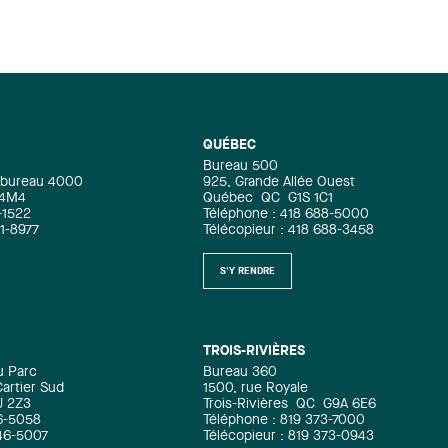
QUÉBEC
Bureau 500
e, bureau 4000
925, Grande Allée Ouest
 4M4
Québec
QC
G1S 1C1
-1522
Téléphone : 418 688-5000
71-8977
Télécopieur : 418 688-3458
S'Y RENDRE
TROIS-RIVIÈRES
u Parc
Bureau 360
artier Sud
1500, rue Royale
J 2Z3
Trois-Rivières
QC
G9A 6E6
6-5058
Téléphone : 819 373-7000
346-5007
Télécopieur : 819 373-0943