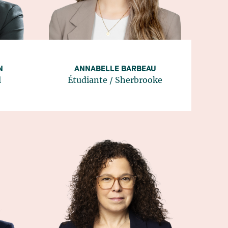
N
ANNABELLE BARBEAU
l
Étudiante
/
Sherbrooke