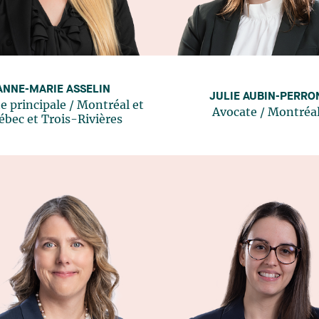
ANNE-MARIE ASSELIN
JULIE AUBIN-PERRO
e principale
/
Montréal
et
Avocate
/
Montréa
ébec
et
Trois-Rivières