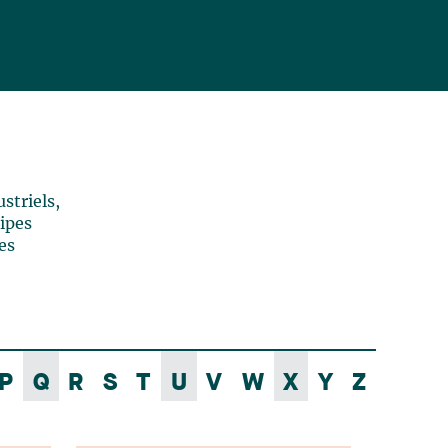
striels,
uipes
es
P
Q
R
S
T
U
V
W
X
Y
Z