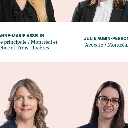
ANNE-MARIE ASSELIN
JULIE AUBIN-PERRO
e principale
/
Montréal
et
Avocate
/
Montréa
ébec
et
Trois-Rivières