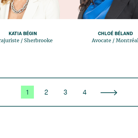
KATIA BÉGIN
CHLOÉ BÉLAND
rajuriste
/
Sherbrooke
Avocate
/
Montréa
1
2
3
4