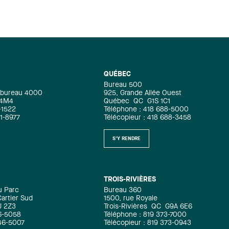
QUÉBEC
Bureau 500
e, bureau 4000
925, Grande Allée Ouest
 4M4
Québec
QC
G1S 1C1
-1522
Téléphone : 418 688-5000
71-8977
Télécopieur : 418 688-3458
S'Y RENDRE
TROIS-RIVIÈRES
u Parc
Bureau 360
artier Sud
1500, rue Royale
J 2Z3
Trois-Rivières
QC
G9A 6E6
6-5058
Téléphone : 819 373-7000
346-5007
Télécopieur : 819 373-0943