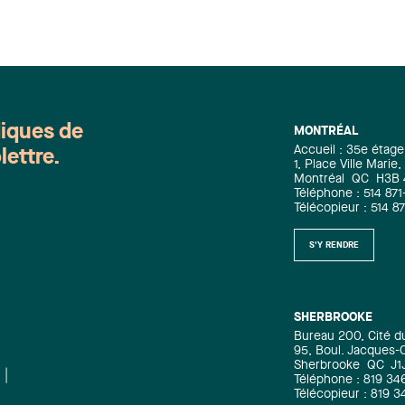
diques de
MONTRÉAL
Accueil : 35e étage
lettre.
1, Place Ville Mari
Montréal
QC
H3B
Téléphone : 514 871
Télécopieur : 514 8
S'Y RENDRE
SHERBROOKE
Bureau 200, Cité d
95, Boul. Jacques-C
Sherbrooke
QC
J1
Téléphone : 819 34
Télécopieur : 819 