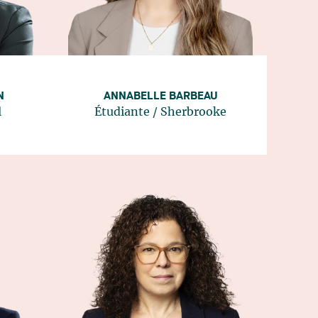
N
ANNABELLE BARBEAU
l
Étudiante
/
Sherbrooke