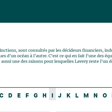
ctions, sont consultés par les décideurs financiers, indu
es d'un océan à l'autre. C’est ce qui en fait l’une des éq
 aussi une des raisons pour lesquelles Lavery reste l’un d
C
D
E
F
G
H
I
J
K
L
M
N
O