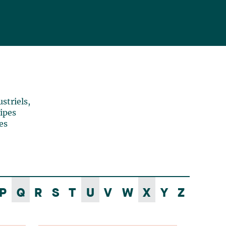
striels,
uipes
es
P
Q
R
S
T
U
V
W
X
Y
Z