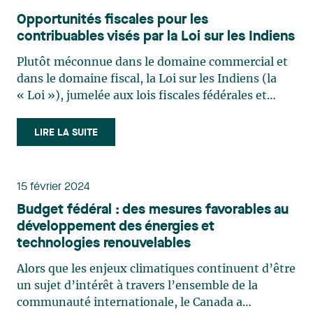
Opportunités fiscales pour les
contribuables visés par la Loi sur les Indiens
Plutôt méconnue dans le domaine commercial et
dans le domaine fiscal, la Loi sur les Indiens (la
« Loi »), jumelée aux lois fiscales fédérales et
provinciales, offre plusieurs possibilités lorsque
vient le temps de planifier les affaires fiscales de
LIRE LA SUITE
contribuables ayant des racines autochtones.
En (…)
15 février 2024
Budget fédéral : des mesures favorables au
développement des énergies et
technologies renouvelables
Alors que les enjeux climatiques continuent d’être
un sujet d’intérêt à travers l’ensemble de la
communauté internationale, le Canada a