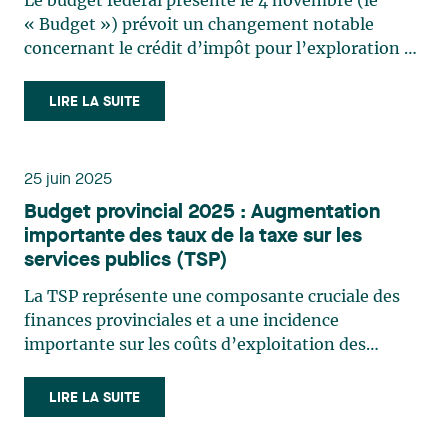
Le budget fédéral présenté le 4 novembre (le
d’impôt à l’exploration minière
« Budget ») prévoit un changement notable
concernant le crédit d’impôt pour l’exploration de
minéraux critiques (CIEMC). À titre de rappel, le
CIEMC est égal à 30 % des « dépenses minières de
LIRE LA SUITE
minéral critique déterminées »1 effectuées au
Canada auxquelles (…)
25 juin 2025
Budget provincial 2025 : Augmentation
importante des taux de la taxe sur les
services publics (TSP)
La TSP représente une composante cruciale des
finances provinciales et a une incidence
importante sur les coûts d’exploitation des
nombreuses entreprises fournissant des services
essentiels. Instaurée au Québec lors de
LIRE LA SUITE
l’exercice 2004-2005, la TSP a été établie dans le
but de remplacer les impôts (…)