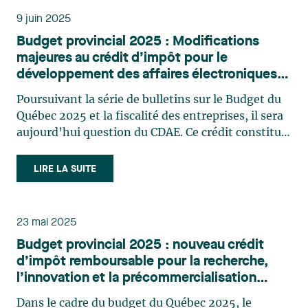
9 juin 2025
Budget provincial 2025 : Modifications
majeures au crédit d’impôt pour le
développement des affaires électroniques
(CDAE)
Poursuivant la série de bulletins sur le Budget du
Québec 2025 et la fiscalité des entreprises, il sera
aujourd’hui question du CDAE. Ce crédit constitue
un levier essentiel pour les entreprises
spécialisées en technologies de l’information et
LIRE LA SUITE
des communications, leur offrant un soutien
fiscal (…)
23 mai 2025
Budget provincial 2025 : nouveau crédit
d’impôt remboursable pour la recherche,
l’innovation et la précommercialisation
(CRIC)
Dans le cadre du budget du Québec 2025, le