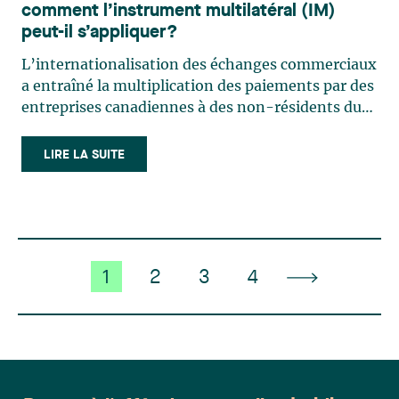
comment l’instrument multilatéral (IM)
peut-il s’appliquer?
L’internationalisation des échanges commerciaux
a entraîné la multiplication des paiements par des
entreprises canadiennes à des non-résidents du
Canada. Ces paiements sont très fréquemment
assujettis à des retenues fiscales canadiennes. Les
LIRE LA SUITE
payeurs canadiens doivent s’assurer de retenir le
bon (…)
1
2
3
4