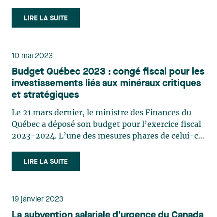
récemment fait un pas de plus afin d’encourager
le développement des énergies et technologies
LIRE LA SUITE
renouvelables. En effet, le gouvernement fédéral
canadien a dévoilé (…)
10 mai 2023
Budget Québec 2023 : congé fiscal pour les
investissements liés aux minéraux critiques
et stratégiques
Le 21 mars dernier, le ministre des Finances du
Québec a déposé son budget pour l’exercice fiscal
2023-2024. L’une des mesures phares de celui-ci
est la mise en place d’un nouveau congé fiscal en
lien avec la réalisation de grands projets
LIRE LA SUITE
d’investissement. Malgré qu’à première vue cette
mesure ne (…)
19 janvier 2023
La subvention salariale d'urgence du Canada