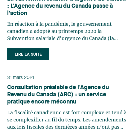
: L'Agence du revenu du Canada passe à
l’action
En réaction à la pandémie, le gouvernement
canadien a adopté au printemps 2020 la
Subvention salariale d'urgence du Canada (la
« SSUC »), une mesure permettant aux
employeurs de bénéficier d'une subvention basée
LIRE LA SUITE
sur la rémunération payée à leurs employés et sur
la perte de revenu qu'ils ont subie (…)
31 mars 2021
Consultation préalable de l'Agence du
Revenu du Canada (ARC) : un service
pratique encore méconnu
La fiscalité canadienne est fort complexe et tend à
se complexifier au fil du temps. Les amendements
aux lois fiscales des dernières années n’ont pas