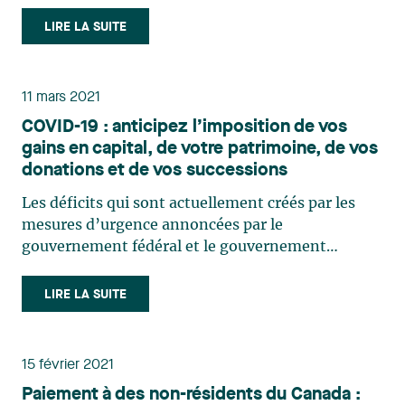
simplifié notre système fiscal, bien au contraire.
L’introduction de divers tests d’intention dans la
LIRE LA SUITE
législation fiscale a aussi élargi la latitude (…)
11 mars 2021
COVID-19 : anticipez l’imposition de vos
gains en capital, de votre patrimoine, de vos
donations et de vos successions
Les déficits qui sont actuellement créés par les
mesures d’urgence annoncées par le
gouvernement fédéral et le gouvernement
provincial depuis le mois de mars 2020 remettent
en perspective l’importance des déficits
LIRE LA SUITE
antérieurs à la crise. Cette conjoncture générera
inévitablement une augmentation du (…)
15 février 2021
Paiement à des non-résidents du Canada :