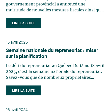
gouvernement provincial a annoncé une
multitude de nouvelles mesures fiscales ainsi que
de modifications à des régimes existants. Cette
série de trois bulletins a pour objectif de survoler
LIRE LA SUITE
trois de ces mesures, lesquelles apportent
d’importants changements (…)
15 avril 2025
Semaine nationale du repreneuriat : miser
sur la planification
Le défi du repreneuriat au Québec Du 14 au 18 avril
2025, c'est la semaine nationale du repreneuriat.
Savez-vous que de nombreux propriétaires
d'entreprises vieillissants éprouvent des
difficultés croissantes à trouver des repreneurs?
LIRE LA SUITE
En effet, avec une proportion importante
d'entrepreneurs (…)
16 avril 2024