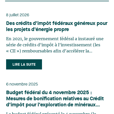
8 juillet 2026
Des crédits d’impôt fédéraux généreux pour
les projets d’énergie propre
En 2021, le gouvernement fédéral a instauré une
série de crédits d’impôt à l’investissement (les
« CII ») remboursables afin d’accélérer la
transition vers une économie à faibles émissions
de gaz à effet de serre, de stimuler la croissance
LIRE LA SUITE
économique et de soutenir l’innovation. La Mise à
jour (…)
6 novembre 2025
Budget fédéral du 4 novembre 2025 :
Mesures de bonification relatives au Crédit
d’impôt pour l’exploration de minéraux
critiques et renouvellement du Crédit