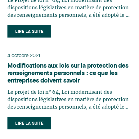
Le Projet de loi n° 64, Loi modernisant des
dispositions législatives en matière de protection
des renseignements personnels, a été adopté le 21
septembre 2021 par l’Assemblée nationale et
modifie une vingtaine de lois ayant trait à
LIRE LA SUITE
protection des renseignements personnels,
notamment la Loi sur (…)
4 octobre 2021
Modifications aux lois sur la protection des
renseignements personnels : ce que les
entreprises doivent savoir
Le projet de loi n° 64, Loi modernisant des
dispositions législatives en matière de protection
des renseignements personnels, a été adopté le
21 septembre 2021 par l’Assemblée nationale et
modifie une vingtaine de lois ayant trait à la
LIRE LA SUITE
protection des renseignements personnels,
notamment la Loi sur (…)