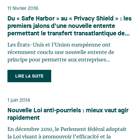
11 février 2016
Du « Safe Harbor » au « Privacy Shield » : les
premiers jalons d’une nouvelle entente
permettant le transfert transatlantique de
données avec les États-Unis
Les États-Unis et l’Union européenne ont
récemment conclu une nouvelle entente de
principe pour permettre aux entreprises
américaines de continuer à recueillir, utiliser et
communiquer des renseignements personnels de
LIRE LA SUITE
citoyens européens dans le respect de leurs droits
fondamentaux. Pour bien (…)
1 juin 2014
Nouvelle Loi anti-pourriels : mieux vaut agir
rapidement
En décembre 2010, le Parlement fédéral adoptait
la Loi visant à promouvoir l’efficacité et la