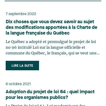
7 septembre 2022
Dix choses que vous devez savoir au sujet
des modifications apportées à la Charte de
la langue française du Québec
Le Québec a adopté et promulgué le projet de loi
no 96 intitulé Loi sur la langue officielle et
commune du Québec, le français, qui se veut une
réforme majeure de la Charte de la langue
française. Voici 10 principales modifications
LIRE LA SUITE
prévues par cette loi qui imposeront des
obligations considérables (…)
6 octobre 2021
Adoption du projet de loi 64 : quel impact
pour les organismes publics?