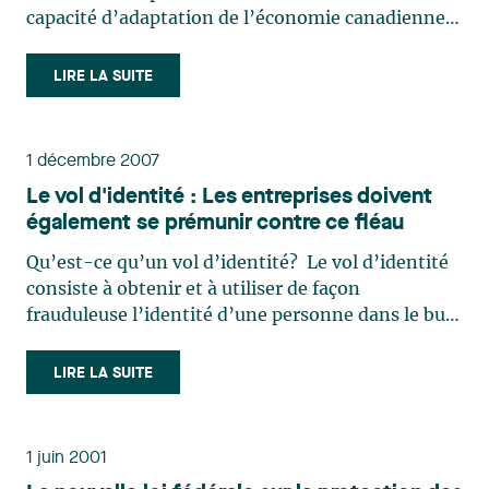
capacité d’adaptation de l’économie canadienne
par la réglementation de certaines pratiques qui
découragent l’exercice des activités commerciales
LIRE LA SUITE
par voie électronique1, mieux connue sous le nom
de « Loi (…)
1 décembre 2007
Le vol d'identité : Les entreprises doivent
également se prémunir contre ce fléau
Qu’est-ce qu’un vol d’identité? Le vol d’identité
consiste à obtenir et à utiliser de façon
frauduleuse l’identité d’une personne dans le but
de commettre des fraudes ou d’autres activités
criminelles. On peut notamment voler une
LIRE LA SUITE
identité en subtilisant le courrier d’une personne,
en cambriolant (…)
1 juin 2001