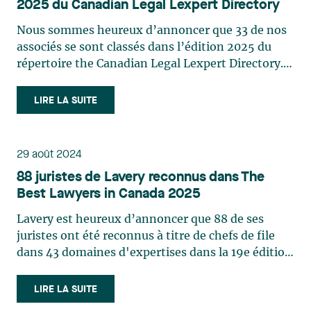
Desroches Alexandre Hébert Édith Jacques
2025 du Canadian Legal Lexpert Directory
Josianne Beaudry: Mining Law Marie-Josée
André Vautour Employment Law Benoit
Hétu: Labour and Employment Law Jonathan
Nous sommes heureux d’annoncer que 33 de nos
Brouillette Frédéric Desmarais Simon Gagné
Lacoste-Jobin: Insurance Law Consultez ci-bas la
associés se sont classés dans l’édition 2025 du
Richard Gaudreault Marie-Josée Hétu Josiane
liste complète des avocates et avocats de Lavery
répertoire the Canadian Legal Lexpert Directory.
L’Heureux Guy Lavoie Zeïneb Mellouli
référencés ainsi que leurs domaines d’expertise.
Ces reconnaissances sont un témoignage de
Environment Valérie Belle-Isle Family Law
Notez que les pratiques reflètent celles
l’excellence et du talent de ces avocats et
LIRE LA SUITE
Caroline Harnois Awatif Lakhdar Elisabeth Pinard
de Best Lawyers Geneviève
confirment la qualité des services qu’ils rendent à
Infrastructure Law Nicolas Gagnon Insolvency &
Beaudin: Employee Benefits Law / Labour
nos clients. Les associés suivants figurent dans
Financial Restructuring Yanick Vlasak
and Employment Law Josianne Beaudry: Mergers
l’édition 2025 du Canadian Legal Lexpert
Insolvency Litigation Jean Legault Ouassim
29 août 2024
and Acquisitions Law / Mining Law / Securities
Directory. Notez que les catégories de pratique
Tadlaoui Yanick Vlasak Jonathan Warin
Law Geneviève
88 juristes de Lavery reconnus dans The
reflètent celles de Lexpert (en anglais seulement).
Intellectual Property Chantal Desjardins Alain Y.
Bergeron: Intellectual Property Law Laurence
Best Lawyers in Canada 2025
Advertising Isabelle Jomphe Aviation Étienne
Dussault Isabelle Jomphe Eric Lavallée Labour
Bich-Carrière: Administrative and Public
Brassard Asset Securitization Brigitte M. Gauthier
(Management) Benoit Brouillette Brittany Carson
Lavery est heureux d’annoncer que 88 de ses
Law / Class Action Litigation/
Class Actions Laurence Bich-Carrière Myriam
Simon Gagné Richard Gaudreault Marie-Josée
juristes ont été reconnus à titre de chefs de file
Construction Law / Corporate and
Brixi Construction Law Nicolas Gagnon Marc-
Hétu Marie-Hélène Jolicoeur Guy Lavoie Carl
dans 43 domaines d'expertises dans la 19e édition
Commercial Litigation / Product Liability Law
André Landry Corporate Commercial Law
Lessard Zeïneb Mellouli Litigation - Commercial
du répertoire The Best Lawyers in Canada en
Dominic Boisvert: Insurance Law Luc R.
Laurence Bich-Carrière Étienne Brassard Jean-
Insurance Dominic Boisvert Martin Pichette
2025. Ce classement est fondé intégralement sur
LIRE LA SUITE
Borduas: Corporate Law / Mergers and
Sébastien Desroches Christian Dumoulin Édith
Litigation - Corporate Commercial Laurence
la reconnaissance par des pairs et récompense les
Acquisitions Law René Branchaud: Mining