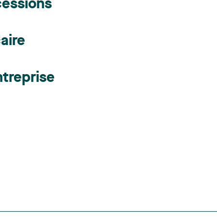
cessions
aire
treprise