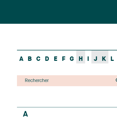
A
B
C
D
E
F
G
H
I
J
K
L
A