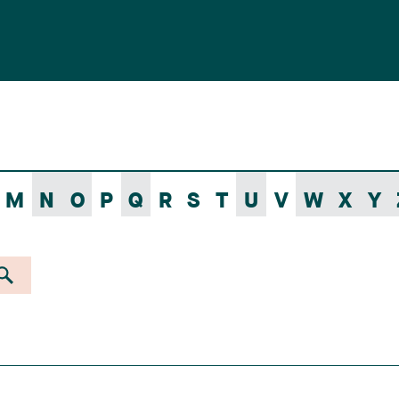
M
N
O
P
Q
R
S
T
U
V
W
X
Y