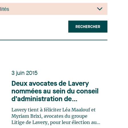
RECHERCHER
3 juin 2015
Deux avocates de Lavery
nommées au sein du conseil
d’administration de
l’Association du Jeune
Lavery tient à féliciter Léa Maalouf et
Barreau de Montréal
Myriam Brixi, avocates du groupe
Litige de Lavery, pour leur élection aux