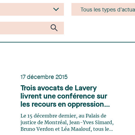
17 décembre 2015
Trois avocats de Lavery
livrent une conférence sur
les recours en oppression
devant les juges de la
Le 15 décembre dernier, au Palais de
Chambre commerciale de la
justice de Montréal, Jean-Yves Simard,
Cour supérieure du Québec
Bruno Verdon et Léa Maalouf, tous les