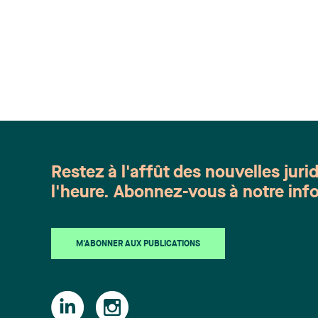
centres d’appels d’urgence », abordait
notamment le cadre législatif et
réglementaire applicable aux centres
d’appels d’urgence, ainsi que
différents cas ayant mené à
l’imposition de mesures disciplinaires
aux préposés/répartiteurs ou à des
poursuites civiles à l’encontre des
centres d’appel d’urgence.
Restez à l'affût des nouvelles juri
l'heure. Abonnez-vous à notre info
M'ABONNER AUX PUBLICATIONS