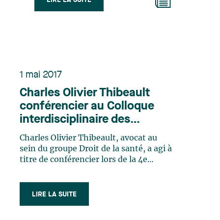
LIRE LA SUITE
1 mai 2017
Charles Olivier Thibeault
conférencier au Colloque
interdisciplinaire des
chercheurs de la relève 2017
Charles Olivier Thibeault, avocat au
sein du groupe Droit de la santé, a agi à
titre de conférencier lors de la 4e
édition du Colloque interdisciplinaire
des chercheurs de la relève 2017 qui a
eu lieu les 20 et 21 avril à la Faculté de
LIRE LA SUITE
droit de l’Université de Montréal.
Intitulée D’avocat à conseiller : sortir