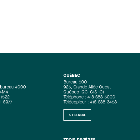
de la pratique conventionnelle pour
faire du droit autrement, sa conférence
avait pour objectif d’exposer
l’influence positive de sa double
formation (droit et administration de
la santé) sur la façon dont il pratique le
droit. Il y a également présenté
certains avantages et obstacles qu’il a
pu observer lors de la gestion de
dossiers impliquant des professionnels
issus de différentes disciplines.
QUÉBEC
Bureau 500
e, bureau 4000
925, Grande Allée Ouest
 4M4
Québec
QC
G1S 1C1
-1522
Téléphone : 418 688-5000
71-8977
Télécopieur : 418 688-3458
S'Y RENDRE