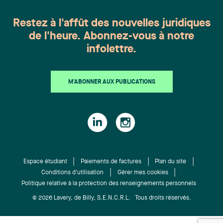
Jean-François Bilodeau, Dave Bouchard, Sophie
pour un total de 500 participantes et participants,
Goulet, Katy Pelletier et Catherine Voyer.
choisis parmi tous les membres des différentes
Restez à l'affût des nouvelles juridiques
entreprises participantes. Plus de 100 bénévoles
de l'heure. Abonnez-vous à notre
collaborent à la réussite de cet événement auquel
infolettre.
sont associés plusieurs commanditaires de
marque. Les entreprises participantes
proviennent de partout dans la grande région de
M'ABONNER AUX PUBLICATIONS
l’Estrie. Outre d’amasser des fonds pour les
équipes sportives Les Volontaires afin qu’elles
puissent participer à des tournois sportifs
d’envergure sur le territoire québécois et
canadien, la tenue de cet événement a pour
objectif de promouvoir la santé et la qualité de vie
des travailleuses et travailleurs par le biais de
Espace étudiant
Paiements de factures
Plan du site
l'activité physique. En avant : Kay-Sandra Boyer,
Conditions d'utilisation
Gérer mes cookies
Politique relative à la protection des renseignements personnels
Mylène Boisvert, Marie-Claude Lacaille et Marika
Couture-Houle En arrière : Miriane Paquin, Annie
© 2026 Lavery, de Billy, S.E.N.C.R.L. Tous droits réservés.
Pouliot, Jean-François Bilodeau, Dzenan Zulji,
Letta Wellinger, Katy Pelletier