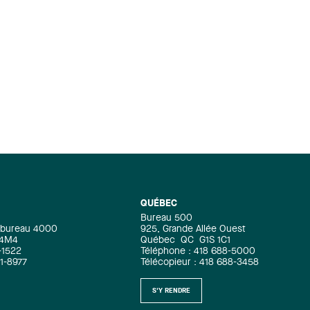
QUÉBEC
Bureau 500
e, bureau 4000
925, Grande Allée Ouest
 4M4
Québec
QC
G1S 1C1
-1522
Téléphone : 418 688-5000
71-8977
Télécopieur : 418 688-3458
S'Y RENDRE