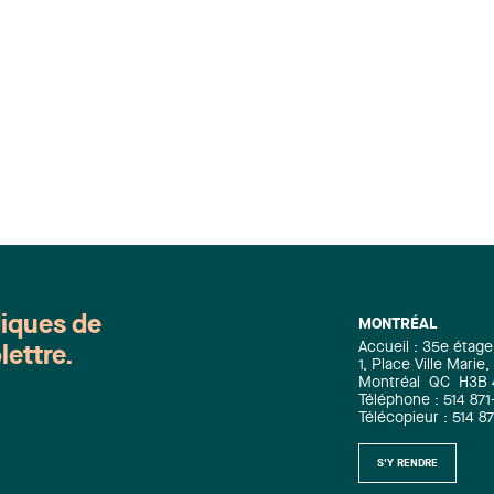
plan devant un panel de professionnels
qui a choisi une équipe gagnante.
diques de
MONTRÉAL
Accueil : 35e étage
lettre.
1, Place Ville Mari
Montréal
QC
H3B
Téléphone : 514 871
Télécopieur : 514 8
S'Y RENDRE