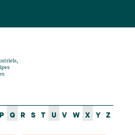
striels,
uipes
es
P
Q
R
S
T
U
V
W
X
Y
Z