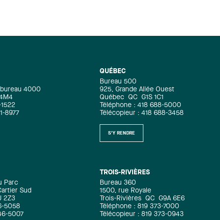
QUÉBEC
Bureau 500
e, bureau 4000
925, Grande Allée Ouest
 4M4
Québec
QC
G1S 1C1
-1522
Téléphone : 418 688-5000
71-8977
Télécopieur : 418 688-3458
S'Y RENDRE
TROIS-RIVIÈRES
u Parc
Bureau 360
artier Sud
1500, rue Royale
J 2Z3
Trois-Rivières
QC
G9A 6E6
6-5058
Téléphone : 819 373-7000
346-5007
Télécopieur : 819 373-0943