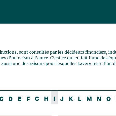
ctions, sont consultés par les décideurs financiers, indu
es d'un océan à l'autre. C’est ce qui en fait l’une des éq
 aussi une des raisons pour lesquelles Lavery reste l’un d
C
D
E
F
G
H
I
J
K
L
M
N
O