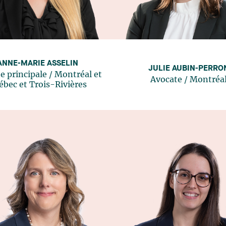
ANNE-MARIE ASSELIN
JULIE AUBIN-PERRO
e principale
/
Montréal
et
Avocate
/
Montréa
ébec
et
Trois-Rivières