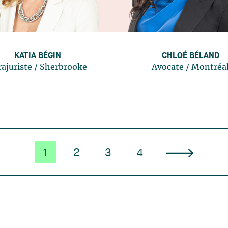
KATIA BÉGIN
CHLOÉ BÉLAND
rajuriste
/
Sherbrooke
Avocate
/
Montréa
1
2
3
4