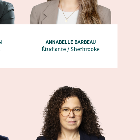
N
ANNABELLE BARBEAU
l
Étudiante
/
Sherbrooke