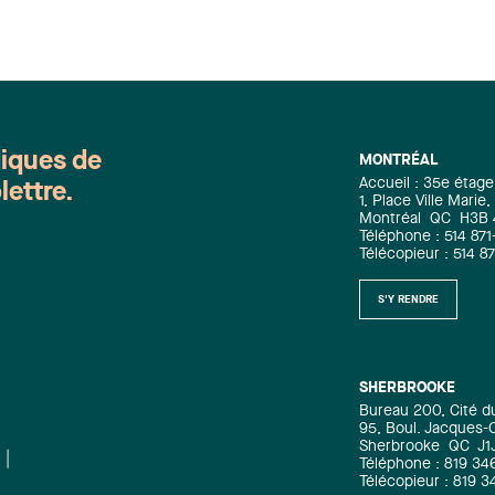
diques de
MONTRÉAL
Accueil : 35e étage
lettre.
1, Place Ville Mari
Montréal
QC
H3B
Téléphone : 514 871
Télécopieur : 514 8
S'Y RENDRE
SHERBROOKE
Bureau 200, Cité d
95, Boul. Jacques-C
Sherbrooke
QC
J1
Téléphone : 819 34
Télécopieur : 819 