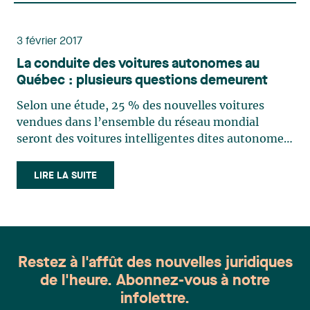
3 février 2017
La conduite des voitures autonomes au
Québec : plusieurs questions demeurent
Selon une étude, 25 % des nouvelles voitures
vendues dans l’ensemble du réseau mondial
seront des voitures intelligentes dites autonomes
d’ici 20351. Un groupe de recherche de l’université
Princeton, aux États-Unis, évalue quant à lui que
LIRE LA SUITE
d’ici 2035-2050, plus de la moitié du parc
automobile (…)
Restez à l'affût des nouvelles juridiques
de l'heure. Abonnez-vous à notre
infolettre.