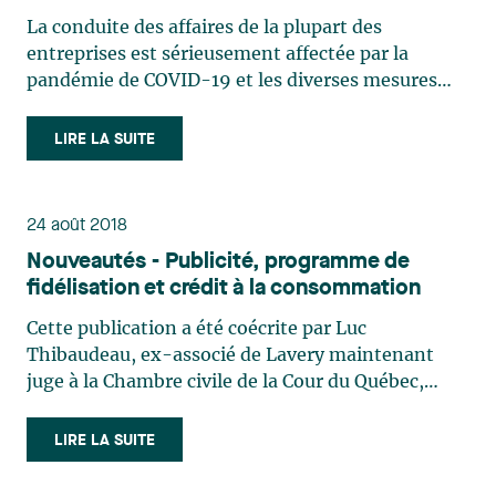
La conduite des affaires de la plupart des
entreprises est sérieusement affectée par la
pandémie de COVID-19 et les diverses mesures
gouvernementales prises pour en atténuer les
impacts sur la population. La fermeture de
LIRE LA SUITE
plusieurs places d’affaires des entreprises, de leurs
clients ou de leurs (…)
24 août 2018
Nouveautés - Publicité, programme de
fidélisation et crédit à la consommation
Cette publication a été coécrite par Luc
Thibaudeau, ex-associé de Lavery maintenant
juge à la Chambre civile de la Cour du Québec,
district de Longueuil. Le 18 juillet 2017, à la suite
de l’adoption, en novembre 2017, de la Loi visant
LIRE LA SUITE
principalement à moderniser des règles relatives
au crédit à la (…)