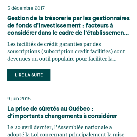
5 décembre 2017
Gestion de la trésorerie par les gestionnaires
de fonds d’investissement : facteurs à
considérer dans le cadre de l’établissement
de facilités de crédit garanties par des
Les facilités de crédit garanties par des
souscriptions
souscriptions (subscription credit facilities) sont
devenues un outil populaire pour faciliter la
gestion de la trésorerie des fonds
d’investissement. Toutefois, le fonctionnement
LIRE LA SUITE
de ces facilités n’est pas toujours bien compris par
toutes les parties. La (…)
9 juin 2015
La prise de sûretés au Québec :
d’importants changements à considérer
Le 20 avril dernier, l’Assemblée nationale a
adopté la Loi concernant principalement la mise