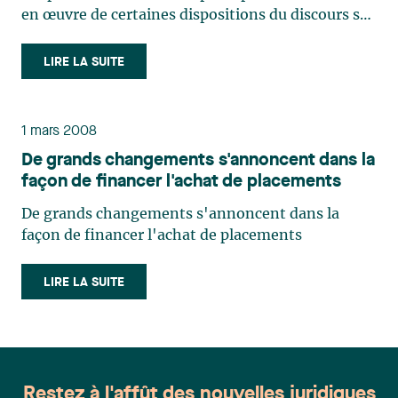
en œuvre de certaines dispositions du discours sur
le budget du 4 juin 2014 et visant le retour à
l’équilibre budgétaire en 2015-2016 (L.Q. 2015, c.
LIRE LA SUITE
8). Parmi les nombreux amendements introduits
par cette (…)
1 mars 2008
De grands changements s'annoncent dans la
façon de financer l'achat de placements
De grands changements s'annoncent dans la
façon de financer l'achat de placements
LIRE LA SUITE
Restez à l'affût des nouvelles juridiques