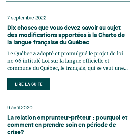
7 septembre 2022
Dix choses que vous devez savoir au sujet
des modifications apportées à la Charte de
la langue française du Québec
Le Québec a adopté et promulgué le projet de loi
no 96 intitulé Loi sur la langue officielle et
commune du Québec, le français, qui se veut une
réforme majeure de la Charte de la langue
française. Voici 10 principales modifications
LIRE LA SUITE
prévues par cette loi qui imposeront des
obligations considérables (…)
9 avril 2020
La relation emprunteur-prêteur : pourquoi et
comment en prendre soin en période de
crise?