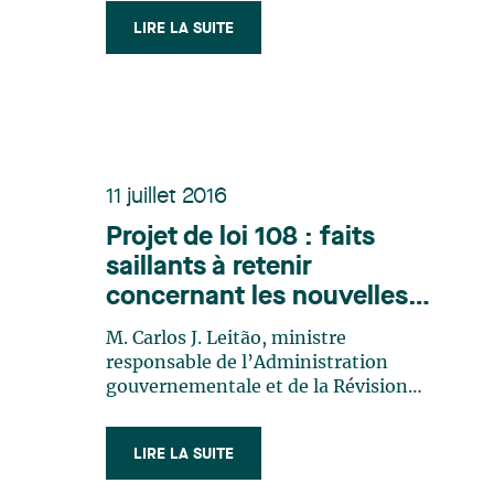
l’imposition d’une responsabilité
LIRE LA SUITE
personnelle à un administrateur
relativement à un abus et que les
tribunaux canadiens ne s’entendent
pas sur l’application des (…)
11 juillet 2016
Projet de loi 108 : faits
saillants à retenir
concernant les nouvelles
règles et l’Autorité des
M. Carlos J. Leitão, ministre
marchés publics
responsable de l’Administration
gouvernementale et de la Révision
permanente des programmes ainsi que
président du Conseil du trésor, a
LIRE LA SUITE
présenté, le 8 juin dernier, le Projet de
loi 108, Loi favorisant la surveillance