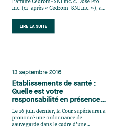
droit d’auteur à des fins de
l’affaire Cedrom-SNI inc. c. Dose Pro
communication de
inc. (ci-après « Cedrom-SNI inc. »), a
rendu une décision qui, bien
nouvelles
qu’interlocutoire, présente un intérêt
LIRE LA SUITE
certain pour l’industrie des médias et
du divertissement au Canada
puisqu’elle fait partie des rares
décisions ayant (…)
13 septembre 2016
Établissements de santé :
Quelle est votre
responsabilité en présence
d’un visiteur harcelant et
Le 16 juin dernier, la Cour supérieure1 a
perturbateur?
prononcé une ordonnance de
sauvegarde dans le cadre d’une
procédure en injonction en faveur d’un