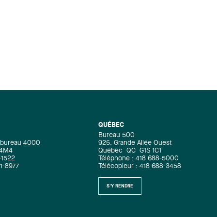
QUÉBEC
Bureau 500
e, bureau 4000
925, Grande Allée Ouest
 4M4
Québec
QC
G1S 1C1
-1522
Téléphone : 418 688-5000
71-8977
Télécopieur : 418 688-3458
S'Y RENDRE