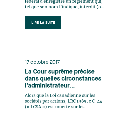
fédéral a enregistré un règlement qui,
tel que son nom l’indique, interdit (ou
restreint dans certains cas) la
fabrication, l’importation et la vente
LIRE LA SUITE
de certains plastiques à usage unique
qui représentent une menace pour
l’environnement. Le Règlement
entrera en (…)
17 octobre 2017
La Cour suprême précise
dans quelles circonstances
l’administrateur
d’une société peut être tenu
Alors que la Loi canadienne sur les
personnellement
sociétés par actions, LRC 1985, c C-44
responsable d’un abus
(« LCSA ») est muette sur les
circonstances devant mener à