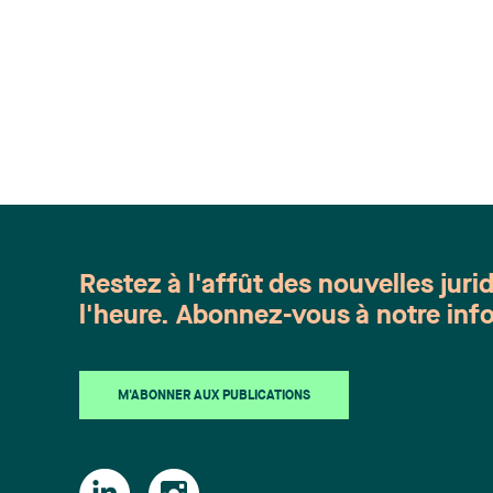
des contrats des organismes publics et
instituant (…)
Restez à l'affût des nouvelles juri
l'heure. Abonnez-vous à notre info
M'ABONNER AUX PUBLICATIONS