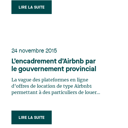
établissement de santé visant à
LIRE LA SUITE
encadrer les visites de la fille d’une
personne inapte qui y était hébergée,
ainsi que ses interventions auprès de
cette dernière (…)
24 novembre 2015
L’encadrement d’Airbnb par
le gouvernement provincial
La vague des plateformes en ligne
d’offres de location de type Airbnb1
permettant à des particuliers de louer
tout ou partie de leur propre habitation
comme logement d'appoint crée de
plus en plus d’adeptes dans le monde.
Le Québec n’y fait pas exception. Au
LIRE LA SUITE
Québec, les hôteliers et autres (…)