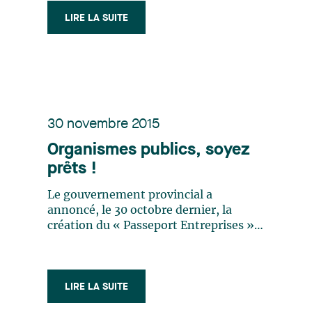
Surveillance de carrières et de
LIRE LA SUITE
gravières, de sites industriels, de
pipelines, de terres agricoles, de mines
à ciel ouvert ou de chantiers de
construction, (…)
30 novembre 2015
Organismes publics, soyez
prêts !
Le gouvernement provincial a
annoncé, le 30 octobre dernier, la
création du « Passeport Entreprises »,
un plan d’action comportant deux
principaux axes : faciliter l'accès des
entreprises aux contrats de l'État de
même que rendre plus transparents et
LIRE LA SUITE
plus rigoureux les processus d’appel