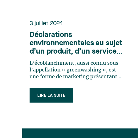
3 juillet 2024
Déclarations
environnementales au sujet
d’un produit, d’un service
ou des activités d’une
L’écoblanchiment, aussi connu sous
entreprise : resserrement
l’appellation « greenwashing », est
des règles pour lutter contre
une forme de marketing présentant
faussement un produit, un service ou
l’écoblanchiment
une pratique comme ayant des effets
LIRE LA SUITE
environnementaux positifs1, qui induit
les consommateurs en erreur et les
empêche ainsi de prendre une décision
d’achat (…)