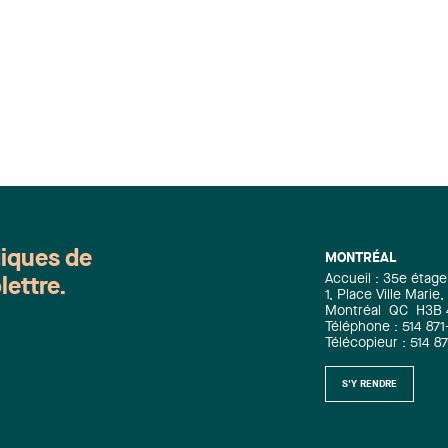
d’offres au (…)
diques de
MONTRÉAL
Accueil : 35e étage
lettre.
1, Place Ville Mari
Montréal
QC
H3B
Téléphone : 514 871
Télécopieur : 514 8
S'Y RENDRE