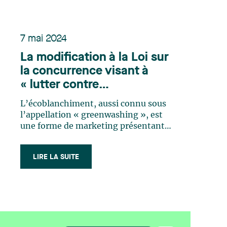
7 mai 2024
La modification à la Loi sur
la concurrence visant à
« lutter contre
l’écoblanchiment »: un réel
L’écoblanchiment, aussi connu sous
pas en avant?
l’appellation « greenwashing », est
une forme de marketing présentant
faussement un produit, un service ou
une pratique comme ayant des effets
LIRE LA SUITE
environnementaux positifs1, qui induit
les consommateurs en erreur et les
empêche ainsi de prendre une décision
d’achat (…)