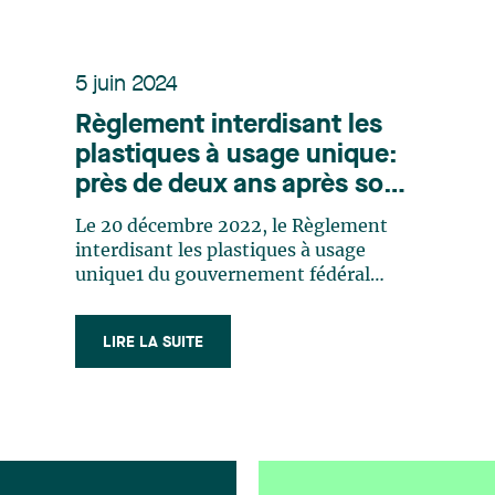
5 juin 2024
Règlement interdisant les
plastiques à usage unique:
près de deux ans après son
enregistrement, où en
Le 20 décembre 2022, le Règlement
sommes-nous et quel est
interdisant les plastiques à usage
l’impact sur les entreprises?
unique1 du gouvernement fédéral
(le « Règlement ») entrait
graduellement en vigueur avec pour
LIRE LA SUITE
effet, tel que son nom l’indique,
d’interdire (ou de restreindre dans
certains cas) la fabrication,
l’importation et la vente de
certains (…)