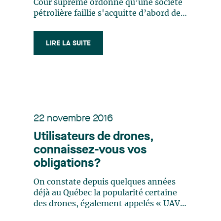
Cour suprême ordonne qu’une société
pétrolière faillie s'acquitte d’abord de
ses obligations de remise en état des
puits de pétrole abandonnés, avant de
LIRE LA SUITE
procéder à tout paiement en faveur de
ses créanciers. Une décision qui suscite
des réactions opposées d’un (…)
22 novembre 2016
Utilisateurs de drones,
connaissez-vous vos
obligations?
On constate depuis quelques années
déjà au Québec la popularité certaine
des drones, également appelés « UAV »
(Unmanned Aerial Vehicle).