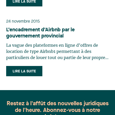
aux contrats de l'État de même que rendre plus
LIRE LA SUITE
transparents et plus rigoureux les processus
d’appel d’offres au (…)
24 novembre 2015
L’encadrement d’Airbnb par le
gouvernement provincial
La vague des plateformes en ligne d’offres de
location de type Airbnb1 permettant à des
particuliers de louer tout ou partie de leur propre
habitation comme logement d'appoint crée de
plus en plus d’adeptes dans le monde. Le Québec
LIRE LA SUITE
n’y fait pas exception. Au Québec, les hôteliers et
autres (…)
Restez à l'affût des nouvelles juridiques
de l'heure. Abonnez-vous à notre