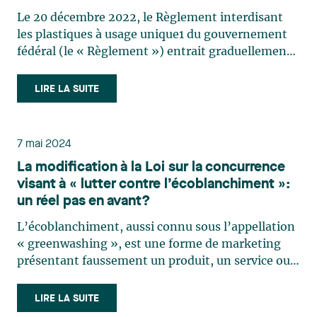
est l’impact sur les entreprises?
Le 20 décembre 2022, le Règlement interdisant
les plastiques à usage unique1 du gouvernement
fédéral (le « Règlement ») entrait graduellement
en vigueur avec pour effet, tel que son nom
l’indique, d’interdire (ou de restreindre dans
LIRE LA SUITE
certains cas) la fabrication, l’importation et la
vente de certains (…)
7 mai 2024
La modification à la Loi sur la concurrence
visant à « lutter contre l’écoblanchiment »:
un réel pas en avant?
L’écoblanchiment, aussi connu sous l’appellation
« greenwashing », est une forme de marketing
présentant faussement un produit, un service ou
une pratique comme ayant des effets
environnementaux positifs1, qui induit les
LIRE LA SUITE
consommateurs en erreur et les empêche ainsi de