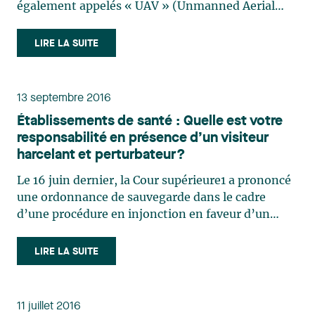
également appelés « UAV » (Unmanned Aerial
Vehicle). Surveillance de carrières et de gravières,
de sites industriels, de pipelines, de terres
LIRE LA SUITE
agricoles, de mines à ciel ouvert ou de chantiers
de construction, (…)
13 septembre 2016
Établissements de santé : Quelle est votre
responsabilité en présence d’un visiteur
harcelant et perturbateur?
Le 16 juin dernier, la Cour supérieure1 a prononcé
une ordonnance de sauvegarde dans le cadre
d’une procédure en injonction en faveur d’un
établissement de santé visant à encadrer les
visites de la fille d’une personne inapte qui y était
LIRE LA SUITE
hébergée, ainsi que ses interventions auprès de
cette dernière (…)
11 juillet 2016