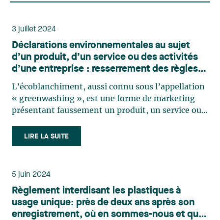
3 juillet 2024
Déclarations environnementales au sujet
d’un produit, d’un service ou des activités
d’une entreprise : resserrement des règles
pour lutter contre l’écoblanchiment
L’écoblanchiment, aussi connu sous l’appellation
« greenwashing », est une forme de marketing
présentant faussement un produit, un service ou
une pratique comme ayant des effets
environnementaux positifs1, qui induit les
LIRE LA SUITE
consommateurs en erreur et les empêche ainsi de
prendre une décision d’achat (…)
5 juin 2024
Règlement interdisant les plastiques à
usage unique: près de deux ans après son
enregistrement, où en sommes-nous et quel