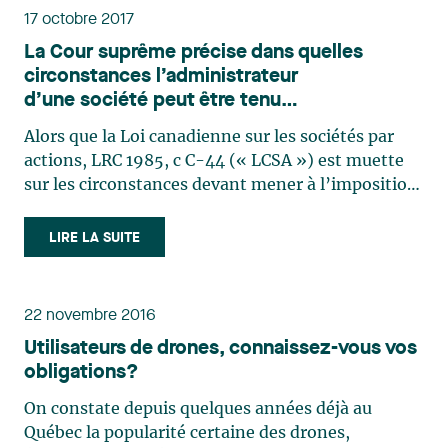
17 octobre 2017
La Cour suprême précise dans quelles
circonstances l’administrateur
d’une société peut être tenu
personnellement responsable d’un abus
Alors que la Loi canadienne sur les sociétés par
actions, LRC 1985, c C-44 (« LCSA ») est muette
sur les circonstances devant mener à l’imposition
d’une responsabilité personnelle à un
administrateur relativement à un abus et que les
LIRE LA SUITE
tribunaux canadiens ne s’entendent pas sur
l’application des (…)
22 novembre 2016
Utilisateurs de drones, connaissez-vous vos
obligations?
On constate depuis quelques années déjà au
Québec la popularité certaine des drones,