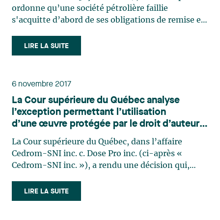
ordonne qu’une société pétrolière faillie
s'acquitte d’abord de ses obligations de remise en
état des puits de pétrole abandonnés, avant de
procéder à tout paiement en faveur de ses
LIRE LA SUITE
créanciers. Une décision qui suscite des réactions
opposées d’un (…)
6 novembre 2017
La Cour supérieure du Québec analyse
l’exception permettant l’utilisation
d’une œuvre protégée par le droit d’auteur à
des fins de communication de nouvelles
La Cour supérieure du Québec, dans l’affaire
Cedrom-SNI inc. c. Dose Pro inc. (ci-après «
Cedrom-SNI inc. »), a rendu une décision qui,
bien qu’interlocutoire, présente un intérêt certain
pour l’industrie des médias et du divertissement
LIRE LA SUITE
au Canada puisqu’elle fait partie des rares
décisions ayant (…)