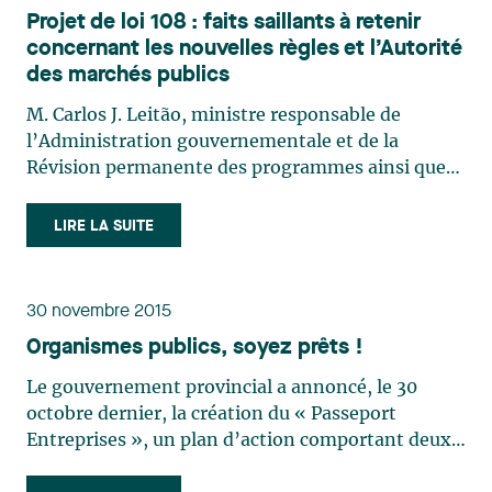
Projet de loi 108 : faits saillants à retenir
concernant les nouvelles règles et l’Autorité
des marchés publics
M. Carlos J. Leitão, ministre responsable de
l’Administration gouvernementale et de la
Révision permanente des programmes ainsi que
président du Conseil du trésor, a présenté, le 8
juin dernier, le Projet de loi 108, Loi favorisant la
LIRE LA SUITE
surveillance des contrats des organismes publics
et instituant (…)
30 novembre 2015
Organismes publics, soyez prêts !
Le gouvernement provincial a annoncé, le 30
octobre dernier, la création du « Passeport
Entreprises », un plan d’action comportant deux
principaux axes : faciliter l'accès des entreprises