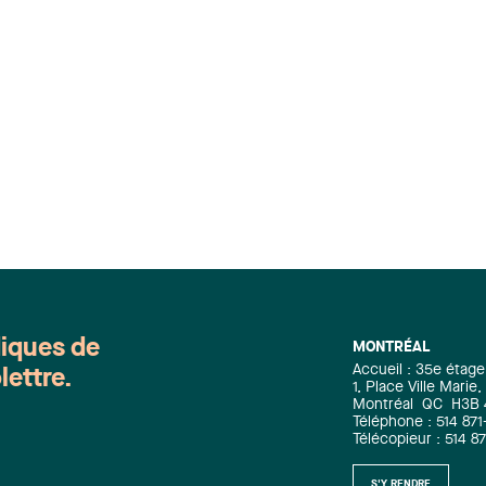
diques de
MONTRÉAL
Accueil : 35e étage
lettre.
1, Place Ville Mari
Montréal
QC
H3B
Téléphone : 514 871
Télécopieur : 514 8
S'Y RENDRE