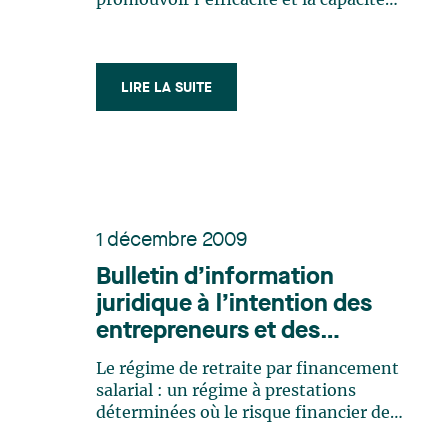
promouvoir l’efficacité et la capacité
d’adaptation de l’économie
canadienne par la réglementation de
certaines pratiques qui découragent
l’exercice des activités commerciales
LIRE LA SUITE
par voie électronique1, mieux connue
sous le nom de « Loi (…)
1 décembre 2009
Bulletin d’information
juridique à l’intention des
entrepreneurs et des
décideurs, Numéro 3
Le régime de retraite par financement
salarial : un régime à prestations
déterminées où le risque financier de
l’employeur est limité Faire affaire