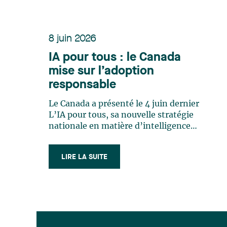
8 juin 2026
IA pour tous : le Canada
mise sur l’adoption
responsable
Le Canada a présenté le 4 juin dernier
L’IA pour tous, sa nouvelle stratégie
nationale en matière d’intelligence
artificielle. Encrée dans le principe
selon lequel les retombées de l’IA
LIRE LA SUITE
doivent profiter à l’ensemble de la
population canadienne, la stratégie
mise sur une démocratisation de l’IA,
avec (…)