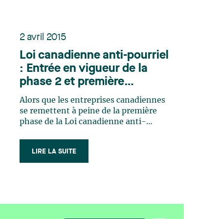
2 avril 2015
Loi canadienne anti-pourriel
: Entrée en vigueur de la
phase 2 et première
sanction pécuniaire
Alors que les entreprises canadiennes
se remettent à peine de la première
phase de la Loi canadienne anti-
pourriel (LCAP), qui vise
principalement à encadrer l’envoi de
LIRE LA SUITE
messages électroniques commerciaux
non sollicités, une nouvelle série
d’exigences applicables à l’installation
non autorisée de (…)