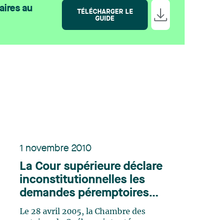
aires au
TÉLÉCHARGER LE
GUIDE
1 novembre 2010
La Cour supérieure déclare
inconstitutionnelles les
demandes péremptoires
adressées par l'Agence du
Le 28 avril 2005, la Chambre des