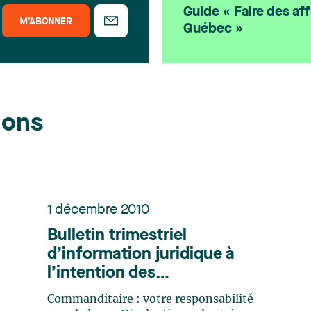
Guide « Faire des aff
M’ABONNER
Québec »
ions
1 décembre 2010
Bulletin trimestriel
d’information juridique à
l’intention des
professionnels de la
Commanditaire : votre responsabilité