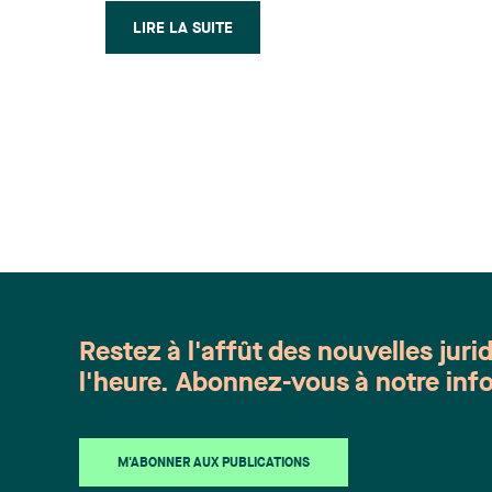
avec le gouvernement : une question
LIRE LA SUITE
de transparence Votre entreprise et la
pandémie de grippe A (H1N1)
Restez à l'affût des nouvelles juri
l'heure. Abonnez-vous à notre info
M'ABONNER AUX PUBLICATIONS