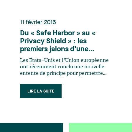
11 février 2016
Du « Safe Harbor » au «
Privacy Shield » : les
premiers jalons d’une
nouvelle entente permettant
Les États-Unis et l’Union européenne
le transfert transatlantique
ont récemment conclu une nouvelle
de données avec les États-
entente de principe pour permettre
aux entreprises américaines de
Unis
continuer à recueillir, utiliser et
LIRE LA SUITE
communiquer des renseignements
personnels de citoyens européens dans
le respect de leurs droits
fondamentaux. Pour bien (…)