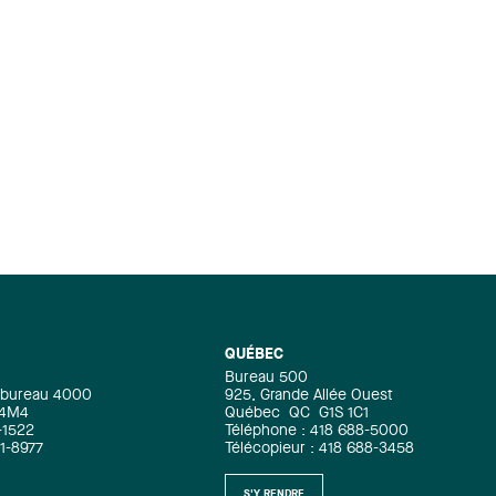
QUÉBEC
Bureau 500
e, bureau 4000
925, Grande Allée Ouest
 4M4
Québec
QC
G1S 1C1
-1522
Téléphone : 418 688-5000
71-8977
Télécopieur : 418 688-3458
S'Y RENDRE