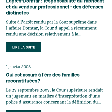
L'après-Domtar : responsabilité du fabricant
et du vendeur professionnel - des défenses
distinctes
Suite à l’arrêt rendu par la Cour suprême dans
l’affaire Domtar, la Cour d’appel a récemment
rendu une décision relativement à la
responsabilité d’un vendeur professionnel, en
l’occurrence Joseph Élie limitée et d’un fabricant,
LIRE LA SUITE
Réservoirs d’acier Granby, (…)
1 janvier 2008
Qui est assuré à l'ère des familles
reconstituées?
Le 27 septembre 2007, la Cour supérieure rendait
un jugement en matière d’interprétation d’une
police d’assurance concernant la définition du
mot assuré, plus particulièrement dans le