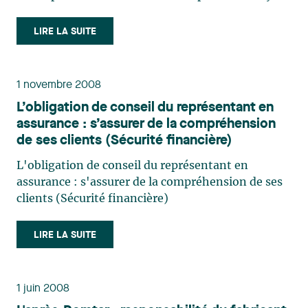
procédural dont l’assureur dispose pour protéger
ses droits de subrogation. La question examinée
LIRE LA SUITE
par la Cour est ainsi formulée : « l'assureur qui,
refusant de (…)
1 novembre 2008
L’obligation de conseil du représentant en
assurance : s’assurer de la compréhension
de ses clients (Sécurité financière)
L'obligation de conseil du représentant en
assurance : s'assurer de la compréhension de ses
clients (Sécurité financière)
LIRE LA SUITE
1 juin 2008