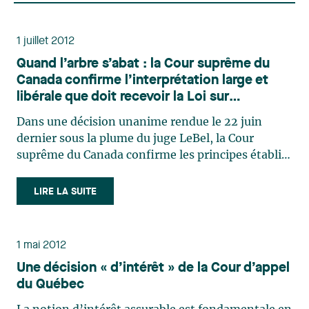
1 juillet 2012
Quand l’arbre s’abat : la Cour suprême du
Canada confirme l’interprétation large et
libérale que doit recevoir la Loi sur
l’assurance automobile du Québec
Dans une décision unanime rendue le 22 juin
dernier sous la plume du juge LeBel, la Cour
suprême du Canada confirme les principes établis
antérieurement par la Cour d’appel à l’effet que la
Loi sur l’assurance automobile du Québec (ci après
LIRE LA SUITE
la « Loi ») doit recevoir une interprétation large
et (…)
1 mai 2012
Une décision « d’intérêt » de la Cour d’appel
du Québec