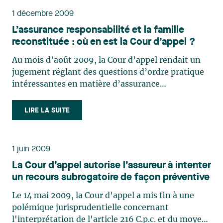
1 décembre 2009
L’assurance responsabilité et la famille
reconstituée : où en est la Cour d’appel ?
Au mois d’août 2009, la Cour d’appel rendait un
jugement réglant des questions d’ordre pratique
intéressantes en matière d’assurance
responsabilité, à savoir : Quel est le véhicule
procédural approprié en matière de recours d’un
LIRE LA SUITE
assureur responsabilité contre un autre en cas de
pluralité (…)
1 juin 2009
La Cour d’appel autorise l’assureur à intenter
un recours subrogatoire de façon préventive
Le 14 mai 2009, la Cour d'appel a mis fin à une
polémique jurisprudentielle concernant
l'interprétation de l'article 216 C.p.c. et du moyen