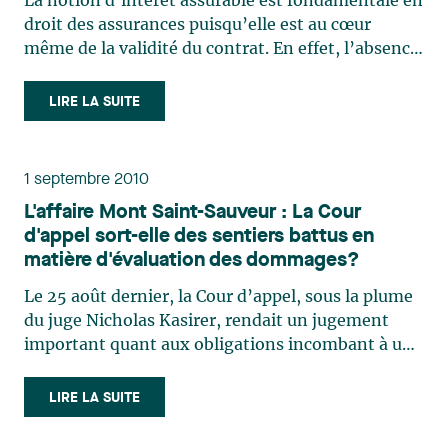
La notion d’intérêt assurable est fondamentale en
droit des assurances puisqu’elle est au cœur
même de la validité du contrat. En effet, l’absence
d’intérêt assurable entraîne la nullité de la police
d’assurance et justifie le refus d’indemniser de
LIRE LA SUITE
l’assureur. Dans une décision rendue le 2 mars (…)
1 septembre 2010
L'affaire Mont Saint-Sauveur : La Cour
d'appel sort-elle des sentiers battus en
matière d'évaluation des dommages?
Le 25 août dernier, la Cour d’appel, sous la plume
du juge Nicholas Kasirer, rendait un jugement
important quant aux obligations incombant à un
moniteur de ski et quant à l’évaluation des
dommages accordés à une victime souffrant de
LIRE LA SUITE
graves troubles neurologiques. Les demandeurs
réclamaient des (…)