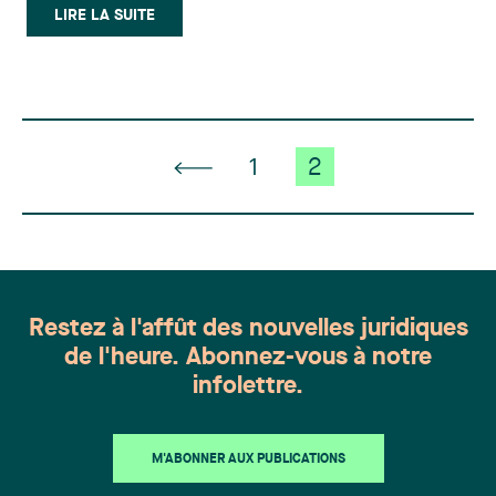
contexte de l’exclusion des dommages
LIRE LA SUITE
occasionnés à une « personne vivant sous le
même (…)
1
2
Restez à l'affût des nouvelles juridiques
de l'heure. Abonnez-vous à notre
infolettre.
M'ABONNER AUX PUBLICATIONS