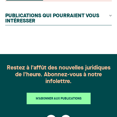
issues du lectorat, d'associations juridiques et de
contributeurs éditoriaux, suivies d'une évaluation
par un jury indépendant composé de praticiens
PUBLICATIONS QUI POURRAIENT VOUS
chevronnés en droit de la famille provenant de
INTÉRESSER
l'ensemble du Canada. Cette distinction
appartient à toute une équipe. Félicitations à
l'ensemble des membres du groupe en Droit de la
famille: Victoria Cohene, Isabelle Duval, Caroline
Harnois, Awatif Lakhdar, Elisabeth Pinard,
Kassandra Roberge, Adnana Zbona, Gabrielle
Dickins, Gabrielle Gallio et Aurélie Ouellet
Restez à l'affût des nouvelles juridiques
de l'heure. Abonnez-vous à notre
infolettre.
M'ABONNER AUX PUBLICATIONS