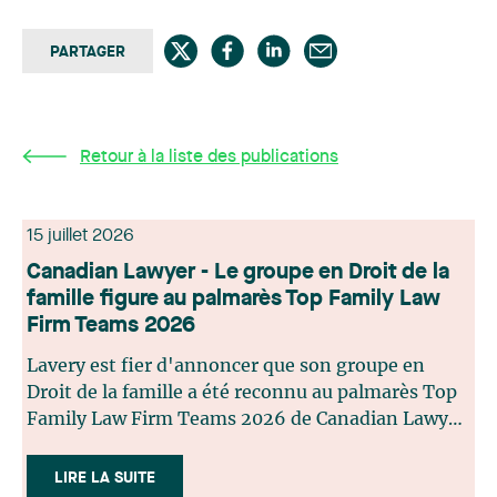
PARTAGER
Retour à la liste des publications
15 juillet 2026
Canadian Lawyer - Le groupe en Droit de la
famille figure au palmarès Top Family Law
Firm Teams 2026
Lavery est fier d'annoncer que son groupe en
Droit de la famille a été reconnu au palmarès Top
Family Law Firm Teams 2026 de Canadian Lawyer.
Cette reconnaissance est le fruit d'un processus de
sélection rigoureux, fondé sur des nominations
LIRE LA SUITE