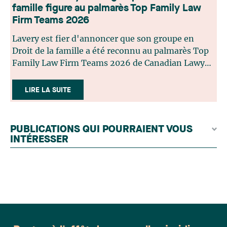
famille figure au palmarès Top Family Law
Firm Teams 2026
Lavery est fier d'annoncer que son groupe en
Droit de la famille a été reconnu au palmarès Top
Family Law Firm Teams 2026 de Canadian Lawyer.
Cette reconnaissance est le fruit d'un processus de
sélection rigoureux, fondé sur des nominations
LIRE LA SUITE
issues du lectorat, d'associations juridiques et de
contributeurs éditoriaux, suivies d'une évaluation
par un jury indépendant composé de praticiens
PUBLICATIONS QUI POURRAIENT VOUS
chevronnés en droit de la famille provenant de
INTÉRESSER
l'ensemble du Canada. Cette distinction
appartient à toute une équipe. Félicitations à
l'ensemble des membres du groupe en Droit de la
famille: Victoria Cohene, Isabelle Duval, Caroline
Harnois, Awatif Lakhdar, Elisabeth Pinard,
Kassandra Roberge, Adnana Zbona, Gabrielle
Dickins, Gabrielle Gallio et Aurélie Ouellet