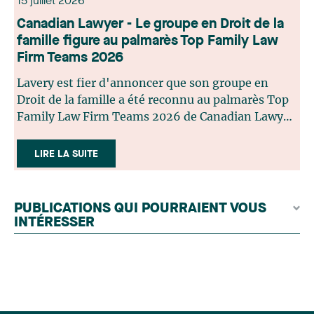
15 juillet 2026
Canadian Lawyer - Le groupe en Droit de la
famille figure au palmarès Top Family Law
Firm Teams 2026
Lavery est fier d'annoncer que son groupe en
Droit de la famille a été reconnu au palmarès Top
Family Law Firm Teams 2026 de Canadian Lawyer.
Cette reconnaissance est le fruit d'un processus de
sélection rigoureux, fondé sur des nominations
LIRE LA SUITE
issues du lectorat, d'associations juridiques et de
contributeurs éditoriaux, suivies d'une évaluation
par un jury indépendant composé de praticiens
PUBLICATIONS QUI POURRAIENT VOUS
chevronnés en droit de la famille provenant de
INTÉRESSER
l'ensemble du Canada. Cette distinction
appartient à toute une équipe. Félicitations à
l'ensemble des membres du groupe en Droit de la
famille: Victoria Cohene, Isabelle Duval, Caroline
Harnois, Awatif Lakhdar, Elisabeth Pinard,