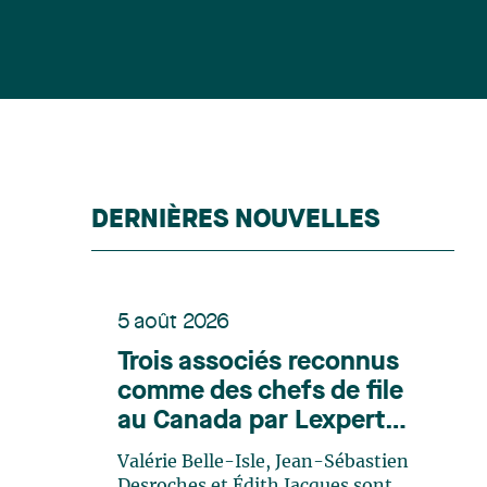
DERNIÈRES NOUVELLES
5 août 2026
Trois associés reconnus
comme des chefs de file
au Canada par Lexpert
dans son édition spéciale
Valérie Belle-Isle, Jean-Sébastien
en énergie
Desroches et Édith Jacques sont