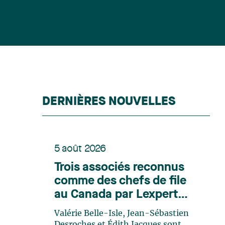
DERNIÈRES NOUVELLES
5 août 2026
Trois associés reconnus
comme des chefs de file
au Canada par Lexpert
dans son édition spéciale
Valérie Belle-Isle, Jean-Sébastien
en énergie
Desroches et Édith Jacques sont