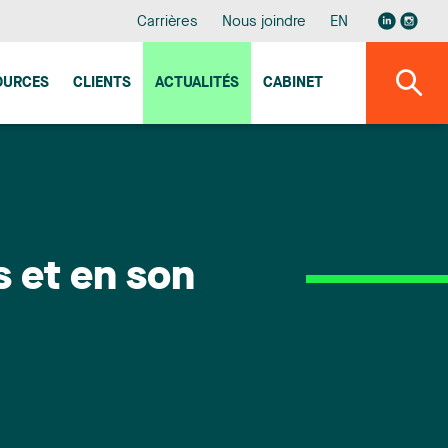
Carrières
Nous joindre
EN
OURCES
CLIENTS
ACTUALITÉS
CABINET
s et en son