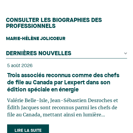
CONSULTER LES BIOGRAPHIES DES
PROFESSIONNELS
MARIE-HÉLÈNE JOLICOEUR
DERNIÈRES NOUVELLES
5 août 2026
Trois associés reconnus comme des chefs
de file au Canada par Lexpert dans son
édition spéciale en énergie
Valérie Belle-Isle, Jean-Sébastien Desroches et
Édith Jacques sont reconnus parmi les chefs de
file au Canada, mettant ainsi en lumière
l'excellence et le rôle stratégique du cabinet dans
le domaine du droit des technologies. Valérie
LIRE LA SUITE