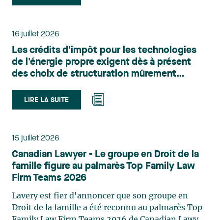
Belle-Isle est associée au sein du groupe de droit
administratif de Lavery. Sa pratique porte
principalement sur le droit de l’environnement,
16 juillet 2026
l’urbanisme, l’aménagement et le développement
Les crédits d'impôt pour les technologies
du territoire. Elle conseille et représente une
de l'énergie propre exigent dès à présent
clientèle publique et privée dans le cadre d’enjeux
des choix de structuration mûrement
touchant notamment les obligations
réfléchis
environnementales, l’obtention d’autorisations
et de permis, l’application et la contestation de
LIRE LA SUITE
règlements d’urbanisme, ainsi que les dossiers
d’expropriation. Elle accompagne également les
municipalités dans la validation juridique de leurs
15 juillet 2026
décisions et dans la planification de leurs projets.
Canadian Lawyer - Le groupe en Droit de la
Reconnue pour son approche à la fois stratégique
famille figure au palmarès Top Family Law
et pratique, elle intervient aussi en matière de
Firm Teams 2026
taxation municipale et d’évaluation foncière, en
plus de contribuer régulièrement à des
Lavery est fier d'annoncer que son groupe en
publications et à des activités de formation. Jean-
Droit de la famille a été reconnu au palmarès Top
Sébastien Desroches œuvre en droit des affaires,
Family Law Firm Teams 2026 de Canadian Lawyer.