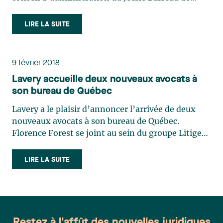
Québec 2020-2021 respectivement au poste de
trésorière et conseillère. Cette implication de deux
LIRE LA SUITE
avocates de notre bureau de Québec est un
témoignage du désir de notre cabinet à contribuer
de manière concrète au dynamisme de la
9 février 2018
communauté juridique de la grande région de
Lavery accueille deux nouveaux avocats à
Québec.
son bureau de Québec
Lavery a le plaisir d’annoncer l’arrivée de deux
nouveaux avocats à son bureau de Québec.
Florence Forest se joint au sein du groupe Litige
et règlement des différends pratiquant en
responsabilité civile, professionnelle et
LIRE LA SUITE
hospitalière ainsi qu’en droit des assurances. À ce
titre, elle intervient en défense pour les intérêts
de divers types de professionnels dont on allègue
une faute commise dans l’exercice de leurs
fonctions, et représente également des
Restez à l'affût des nouvelles juridiques