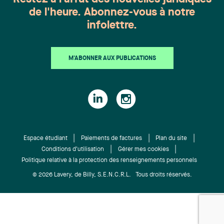
compagnies d’assurance lors de dossiers litigieux
de l'heure. Abonnez-vous à notre
les impliquant. Impliquée dans sa communauté,
infolettre.
Florence est membre d’un cercle de jeunes leaders
dédiés à promouvoir le Théâtre du Nouveau
Monde, et à rendre le théâtre plus accessible pour
M'ABONNER AUX PUBLICATIONS
en assurer la relève. Graduée de la deuxième
cohorte de l’Effet A, elle porte fièrement la cause
d’une plus grande présence de femmes
ambitieuses dans toutes les sphères de la société,
particulièrement dans le domaine des affaires et
du droit. Marc-André Bouchard s’est joint à
l’équipe Lavery à titre d’étudiant en mai 2016 et a
Espace étudiant
Paiements de factures
Plan du site
débuté son stage du Barreau en juillet 2017. Marc-
Conditions d'utilisation
Gérer mes cookies
Politique relative à la protection des renseignements personnels
André a été assermenté le 22 janvier dernier et a
rejoint notre groupe de Litige et de règlement des
© 2026 Lavery, de Billy, S.E.N.C.R.L. Tous droits réservés.
différends. Actif au sein de la collectivité,
principalement auprès des jeunes du secondaire,
Marc-André est entraîneur de football et de
basketball au Séminaire Saint-François. Il a