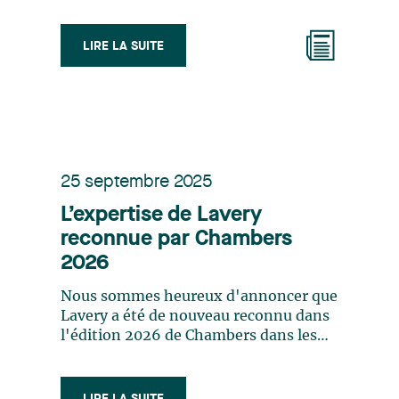
LIRE LA SUITE
25 septembre 2025
L’expertise de Lavery
reconnue par Chambers
2026
Nous sommes heureux d'annoncer que
Lavery a été de nouveau reconnu dans
l'édition 2026 de Chambers dans les
secteurs suivant : Droit commercial -
Québec - Band 1 Droit du travail et de
l'emploi - Québec - Band 2 Droit