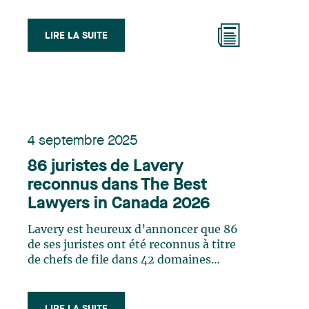
LIRE LA SUITE
4 septembre 2025
86 juristes de Lavery
reconnus dans The Best
Lawyers in Canada 2026
Lavery est heureux d’annoncer que 86
de ses juristes ont été reconnus à titre
de chefs de file dans 42 domaines
d'expertises dans la 20e édition du
répertoire The Best Lawyers in
Canada en 2026. Ce classement est