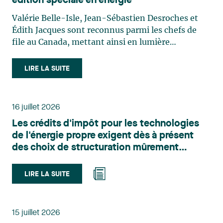
édition spéciale en énergie
Valérie Belle-Isle, Jean-Sébastien Desroches et
Édith Jacques sont reconnus parmi les chefs de
file au Canada, mettant ainsi en lumière
l'excellence et le rôle stratégique du cabinet dans
le domaine du droit des technologies. Valérie
LIRE LA SUITE
Belle-Isle est associée au sein du groupe de droit
administratif de Lavery. Sa pratique porte
principalement sur le droit de l’environnement,
16 juillet 2026
l’urbanisme, l’aménagement et le développement
Les crédits d'impôt pour les technologies
du territoire. Elle conseille et représente une
de l'énergie propre exigent dès à présent
clientèle publique et privée dans le cadre d’enjeux
des choix de structuration mûrement
touchant notamment les obligations
réfléchis
environnementales, l’obtention d’autorisations
et de permis, l’application et la contestation de
LIRE LA SUITE
règlements d’urbanisme, ainsi que les dossiers
d’expropriation. Elle accompagne également les
municipalités dans la validation juridique de leurs
15 juillet 2026
décisions et dans la planification de leurs projets.