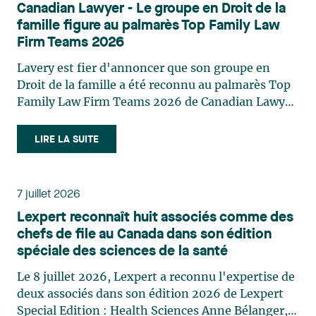
Canadian Lawyer - Le groupe en Droit de la
Reconnue pour son approche à la fois stratégique
famille figure au palmarès Top Family Law
et pratique, elle intervient aussi en matière de
Firm Teams 2026
taxation municipale et d’évaluation foncière, en
plus de contribuer régulièrement à des
Lavery est fier d'annoncer que son groupe en
publications et à des activités de formation. Jean-
Droit de la famille a été reconnu au palmarès Top
Sébastien Desroches œuvre en droit des affaires,
Family Law Firm Teams 2026 de Canadian Lawyer.
principalement dans le domaine des fusions et
Cette reconnaissance est le fruit d'un processus de
acquisitions, des infrastructures, des énergies
sélection rigoureux, fondé sur des nominations
LIRE LA SUITE
renouvelables et du développement de projets,
issues du lectorat, d'associations juridiques et de
ainsi que des partenariats stratégiques. Il a eu
contributeurs éditoriaux, suivies d'une évaluation
l’opportunité de piloter plusieurs transactions
par un jury indépendant composé de praticiens
7 juillet 2026
d'envergure, d’opérations juridiques complexes,
chevronnés en droit de la famille provenant de
Lexpert reconnaît huit associés comme des
de transactions transfrontalières, de
l'ensemble du Canada. Cette distinction
chefs de file au Canada dans son édition
réorganisations et d’investissements au Canada
appartient à toute une équipe. Félicitations à
spéciale des sciences de la santé
et sur la scène internationale pour des clients
l'ensemble des membres du groupe en Droit de la
canadiens, américains et européens, des sociétés
famille: Victoria Cohene, Isabelle Duval, Caroline
Le 8 juillet 2026, Lexpert a reconnu l'expertise de
internationales et des clients institutionnels,
Harnois, Awatif Lakhdar, Elisabeth Pinard,
deux associés dans son édition 2026 de Lexpert
œuvrant notamment dans les domaines
Kassandra Roberge, Adnana Zbona, Gabrielle
Special Edition : Health Sciences Anne Bélanger,