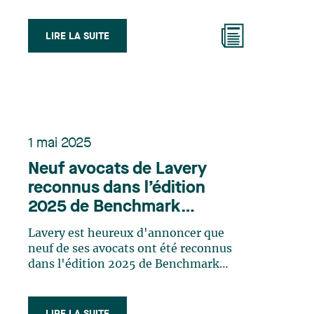
LIRE LA SUITE
1 mai 2025
Neuf avocats de Lavery
reconnus dans l’édition
2025 de Benchmark
Litigation
Lavery est heureux d'annoncer que
neuf de ses avocats ont été reconnus
dans l'édition 2025 de Benchmark
Litigation. Ce répertoire reconnaît les
avocats plaidants de premier plan
impliqués dans les dossiers de litiges