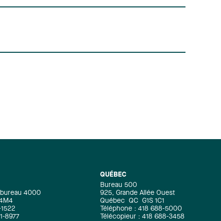
règlement des différends. Il assiste
fréquemment ses clients afin de
résoudre leurs différends, que ce soit
par le biais de la négociation, la
médiation, l'arbitrage ou devant les
diverses instances judiciaires. Au fil des
ans, il a représenté des entreprises
évoluant dans diverses sphères
d'activités, incluant les domaines de la
construction et de l'immobilier, le
secteur de l'énergie renouvelable et
celui des énergies, des nouvelles
technologies, des services financiers
ou encore de l'industrie
pharmaceutique. Jean Legault est
associé du groupe Litige du cabinet.
Comptant une expérience de plus de 20
QUÉBEC
ans en matière de litige commercial, il
Bureau 500
e, bureau 4000
925, Grande Allée Ouest
se spécialise en droit bancaire et en
 4M4
Québec
QC
G1S 1C1
insolvabilité. Il conseille
-1522
Téléphone : 418 688-5000
71-8977
Télécopieur : 418 688-3458
principalement des institutions