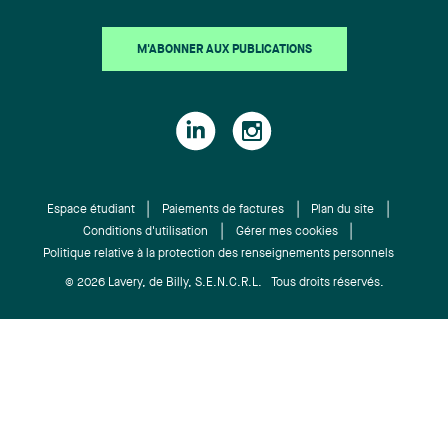
possède des acquis en droit international public
par sa Maîtrise en droit transnational, et son
stage aux Nations-Unies au sein du Haut
M'ABONNER AUX PUBLICATIONS
Commissariat des Nations Unies pour les réfugiés
à Genève. Cet argumentaire et sa publication
constituent une autre importante initiative de
l’ASFC visant la libération de M. Badawi. Pour
consulter le mémoire, cliquez ici. Camille Gagné-
Raynauld, Pascal Paradis, Ensaf Haidar, Zeïneb
Espace étudiant
Paiements de factures
Plan du site
Mellouli, Awatif Lakhdar et Julia Poulin.
Conditions d'utilisation
Gérer mes cookies
Politique relative à la protection des renseignements personnels
© 2026 Lavery, de Billy, S.E.N.C.R.L. Tous droits réservés.