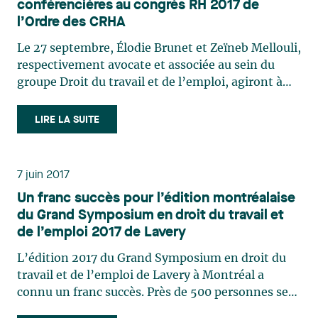
conférencières au congrès RH 2017 de
entité de garnir son parc immobilier et de
l’Ordre des CRHA
compter à son actif 12 stations de ski quatre-
saisons, 20 000 acres skiables, une grande partie
Le 27 septembre, Élodie Brunet et Zeïneb Mellouli,
de terre libre pour le développement immobilier
respectivement avocate et associée au sein du
et le Canadian Mountain Holidays, un important
groupe Droit du travail et de l’emploi, agiront à
opérateur d’héliski. L'équipe de Lavery était
titre de conférencières dans le cadre du congrès
dirigée par Sébastien Vézina et François
RH 2017 de l’ordre des CRHA qui aura lieu au Palais
LIRE LA SUITE
Arseneault (corporatif) et comprenait Carole
des congrès de Montréal. Avec la collaboration du
Gélinas et Mathieu Cantin (immobilier), Audrey-
Dr Yves Lamontagne, elles animeront un panel
Julie Dallaire et Daniel Bouchard
multidisciplinaire intitulé Gestion de la santé
7 juin 2017
(environnement), Zeïneb Mellouli (travail), Eric
mentale : entretien avec un psychiatre. Divers
Lavallée (propriété intellectuelle) et Maxime
Un franc succès pour l’édition montréalaise
sujets relatifs à la gestion de l’invalidité et des
Rousseau-Turenne et Luc Thibaudeau (litige).
du Grand Symposium en droit du travail et
lésions psychologiques seront abordés et des
de l’emploi 2017 de Lavery
pistes de solutions pratiques seront proposées.
Pour vous inscrire à la conférence, cliquez ici.
L’édition 2017 du Grand Symposium en droit du
travail et de l’emploi de Lavery à Montréal a
connu un franc succès. Près de 500 personnes se
sont déplacées le 7 juin dernier au Centre Mont-