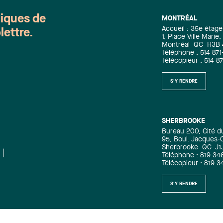
diques de
MONTRÉAL
Accueil : 35e étage
lettre.
1, Place Ville Mari
Montréal
QC
H3B
Téléphone : 514 871
Télécopieur : 514 8
S'Y RENDRE
SHERBROOKE
Bureau 200, Cité d
95, Boul. Jacques-C
Sherbrooke
QC
J1
Téléphone : 819 34
Télécopieur : 819 
S'Y RENDRE