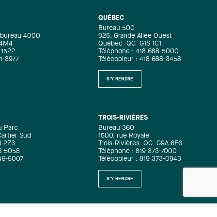
QUÉBEC
Bureau 500
e, bureau 4000
925, Grande Allée Ouest
 4M4
Québec
QC
G1S 1C1
-1522
Téléphone : 418 688-5000
71-8977
Télécopieur : 418 688-3458
S'Y RENDRE
TROIS-RIVIÈRES
u Parc
Bureau 360
artier Sud
1500, rue Royale
J 2Z3
Trois-Rivières
QC
G9A 6E6
6-5058
Téléphone : 819 373-7000
346-5007
Télécopieur : 819 373-0943
S'Y RENDRE