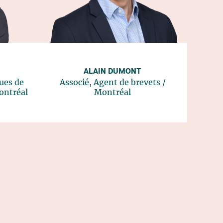
ALAIN DUMONT
ues de
Associé, Agent de brevets
/
ntréal
Montréal