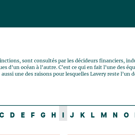
ctions, sont consultés par les décideurs financiers, indu
es d'un océan à l'autre. C’est ce qui en fait l’une des éq
 aussi une des raisons pour lesquelles Lavery reste l’un d
C
D
E
F
G
H
I
J
K
L
M
N
O