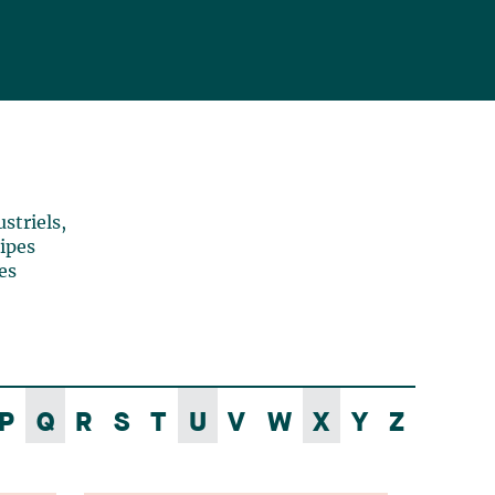
striels,
uipes
es
P
Q
R
S
T
U
V
W
X
Y
Z