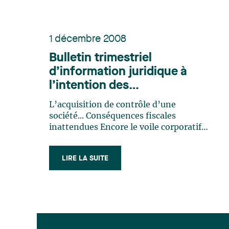
1 décembre 2008
Bulletin trimestriel
d’information juridique à
l’intention des
professionnels de la
L’acquisition de contrôle d’une
comptabilité, de la gestion
société... Conséquences fiscales
et des finances, Numéro 2
inattendues Encore le voile corporatif !
Démissionner comme administrateur :
Ce n’est pas qu’une formalité !
LIRE LA SUITE
N’oubliez pas la fin d’année réputée !