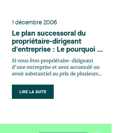
1 décembre 2006
Le plan successoral du
propriétaire-dirigeant
d'entreprise : Le pourquoi et
le comment
Si vous êtes propriétaire-dirigeant
d'une entreprise et avez accumulé un
avoir substantiel au prix de plusieurs
années de travail, vous désirez
certainement maximiser la valeur des
LIRE LA SUITE
actifs transférés à vos héritiers. Vous
envisagez aussi que ce transfert doive
se faire dans l'harmonie et au
moindre (…)