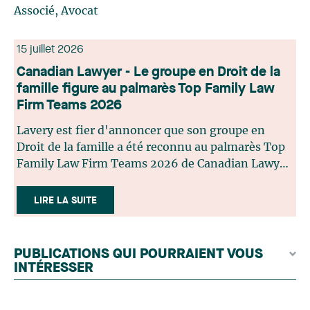
Associé, Avocat
15 juillet 2026
Canadian Lawyer - Le groupe en Droit de la
famille figure au palmarès Top Family Law
Firm Teams 2026
Lavery est fier d'annoncer que son groupe en
Droit de la famille a été reconnu au palmarès Top
Family Law Firm Teams 2026 de Canadian Lawyer.
Cette reconnaissance est le fruit d'un processus de
sélection rigoureux, fondé sur des nominations
LIRE LA SUITE
issues du lectorat, d'associations juridiques et de
contributeurs éditoriaux, suivies d'une évaluation
par un jury indépendant composé de praticiens
PUBLICATIONS QUI POURRAIENT VOUS
chevronnés en droit de la famille provenant de
INTÉRESSER
l'ensemble du Canada. Cette distinction
appartient à toute une équipe. Félicitations à