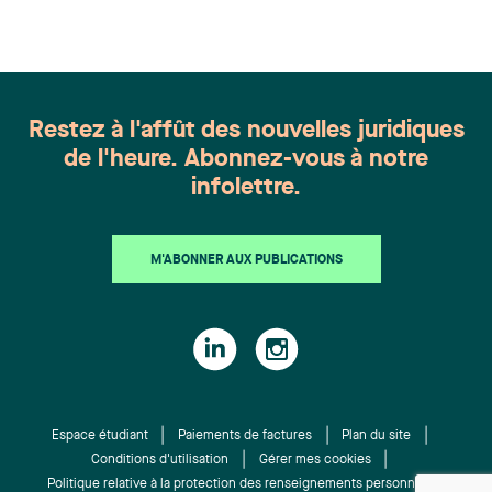
l'ensemble des membres du groupe en Droit de la
famille: Victoria Cohene, Isabelle Duval, Caroline
Harnois, Awatif Lakhdar, Elisabeth Pinard,
Kassandra Roberge, Adnana Zbona, Gabrielle
Dickins, Gabrielle Gallio et Aurélie Ouellet
Restez à l'affût des nouvelles juridiques
de l'heure. Abonnez-vous à notre
infolettre.
M'ABONNER AUX PUBLICATIONS
Espace étudiant
Paiements de factures
Plan du site
Conditions d'utilisation
Gérer mes cookies
Politique relative à la protection des renseignements personnels