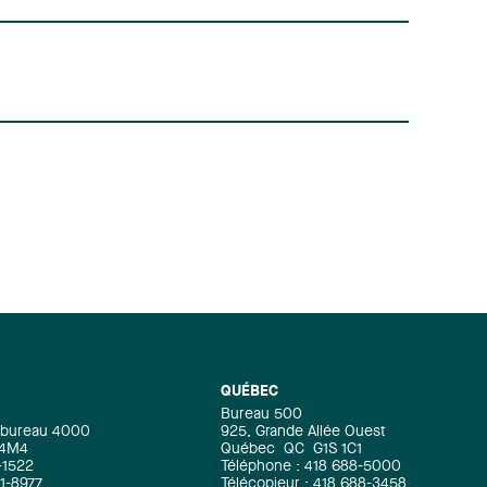
QUÉBEC
Bureau 500
e, bureau 4000
925, Grande Allée Ouest
 4M4
Québec
QC
G1S 1C1
-1522
Téléphone : 418 688-5000
71-8977
Télécopieur : 418 688-3458