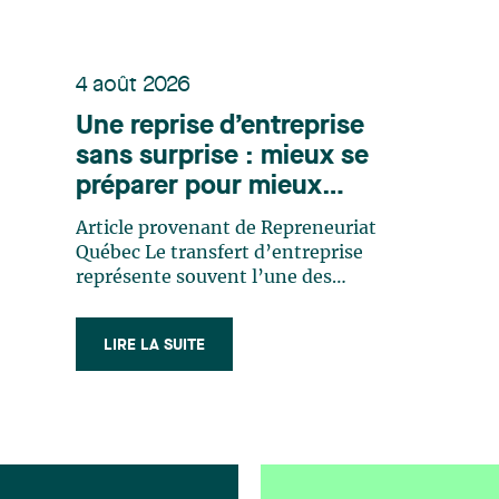
4 août 2026
Une reprise d’entreprise
sans surprise : mieux se
préparer pour mieux
transférer
Article provenant de Repreneuriat
Québec Le transfert d’entreprise
représente souvent l’une des
transactions les plus importantes dans
la vie d’un entrepreneur. Pourtant,
LIRE LA SUITE
plusieurs cédants et repreneurs sous-
estiment encore le niveau de
préparation nécessaire pour mener
cette transaction à terme (…)