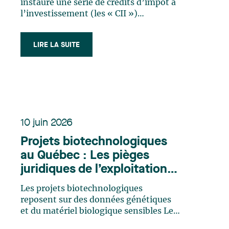
instauré une série de crédits d’impôt à
l’investissement (les « CII »)
remboursables afin d’accélérer la
transition vers une économie à faibles
LIRE LA SUITE
émissions de gaz à effet de serre, de
stimuler la croissance économique et
de soutenir l’innovation. La Mise à
jour (…)
10 juin 2026
Projets biotechnologiques
au Québec : Les pièges
juridiques de l’exploitation
de l’ADN et des tissus
Les projets biotechnologiques
humains
reposent sur des données génétiques
et du matériel biologique sensibles Les
entreprises innovantes évoluant dans