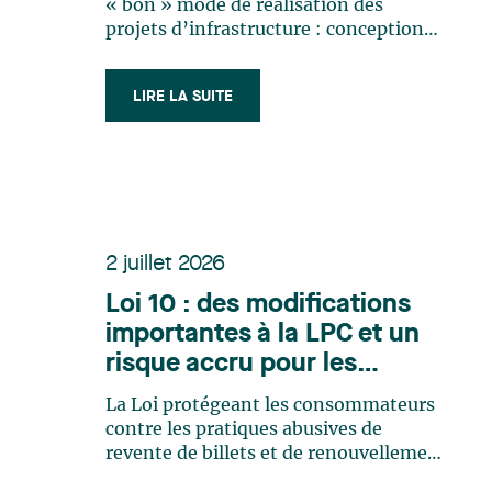
« bon » mode de réalisation des
projets d’infrastructure : conception-
construction-financement-entretien,
mode collaboratif, alliance, etc. Les
LIRE LA SUITE
étiquettes changent, mais une réalité
demeure : c’est la structure la mieux
adaptée au financement, privé comme
public, (…)
2 juillet 2026
Loi 10 : des modifications
importantes à la LPC et un
risque accru pour les
commerçants
La Loi protégeant les consommateurs
contre les pratiques abusives de
revente de billets et de renouvellement
d’abonnements en ligne (la « Loi 10 »,