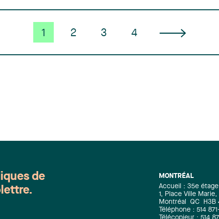
1
2
3
4
diques de
MONTRÉAL
Accueil : 35e étage
lettre.
1, Place Ville Mari
Montréal
QC
H3B
Téléphone : 514 871
Télécopieur : 514 8