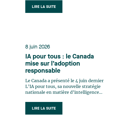
anciennement le projet de loi n° 10, le
LIRE LA SUITE
« PL-10 ») a été adoptée le 11 juin 2026
et sanctionnée le 12 juin 2026. La Loi
10 s’inscrit dans la tendance (…)
8 juin 2026
IA pour tous : le Canada
mise sur l’adoption
responsable
Le Canada a présenté le 4 juin dernier
L’IA pour tous, sa nouvelle stratégie
nationale en matière d’intelligence
artificielle. Encrée dans le principe
selon lequel les retombées de l’IA
LIRE LA SUITE
doivent profiter à l’ensemble de la
population canadienne, la stratégie