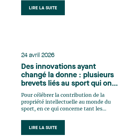
quotidien. Des solutions d’IA
LIRE LA SUITE
générative et d’analytique se sont
imposées dans les entreprises pour
rédiger, trier, décider, surveiller,
évaluer…, et (…)
24 avril 2026
Des innovations ayant
changé la donne : plusieurs
brevets liés au sport qui ont
fait tourner le vent (ou du
Pour célébrer la contribution de la
moins qui ont fait tourner
propriété intellectuelle au monde du
les têtes)
sport, en ce qui concerne tant les
athlètes que les partisans, la Journée
mondiale de la propriété intellectuelle
LIRE LA SUITE
a cette année pour thème « Propriété
intellectuelle et sport : Prêts, partez,