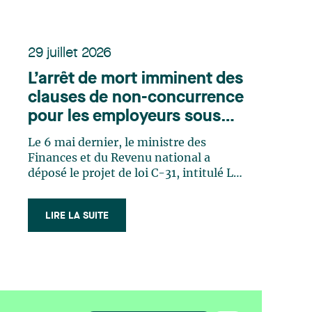
29 juillet 2026
L’arrêt de mort imminent des
clauses de non-concurrence
pour les employeurs sous
juridiction fédérale
Le 6 mai dernier, le ministre des
Finances et du Revenu national a
déposé le projet de loi C-31, intitulé Loi
nº2 portant exécution de certaines
dispositions du budget déposé au
LIRE LA SUITE
Parlement le 4 novembre 20251. Ce
projet de loi propose des modifications
importantes au Code canadien du
travail2 (le (…)