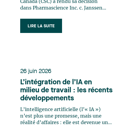
des méthodes
Canada (CSC) a rendu sa décision
thérapeutiques
dans Pharmascience Inc. c. Janssen
Inc. (2026 SCC 26), rejetant la
demande en invalidité de
LIRE LA SUITE
Pharmascience visant le brevet de
Janssen portant sur un schéma
posologique de palmitate de
palipéridone. Bien que les juges (…)
26 juin 2026
L’intégration de l’IA en
milieu de travail : les récents
développements
L’intelligence artificielle (l’« IA »)
n’est plus une promesse, mais une
réalité d’affaires : elle est devenue un
outil de gestion et de production au