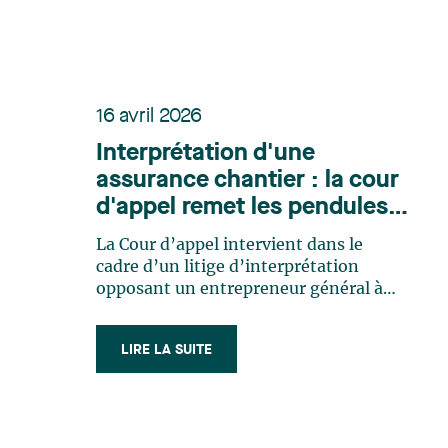
mise sur une démocratisation de l’IA,
avec (…)
16 avril 2026
Interprétation d'une
assurance chantier : la cour
d'appel remet les pendules à
l'heure
La Cour d’appel intervient dans le
cadre d’un litige d’interprétation
opposant un entrepreneur général à
son assureur chantier, lequel refusait
de l’indemniser pour certaines pertes
LIRE LA SUITE
financières subies à la suite d’une
inondation survenue en chantier.
FAITS CRT Construction inc. (« CRT »)
est (…)