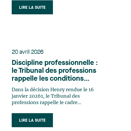
les secteurs des sciences de la vie, de la
LIRE LA SUITE
recherche et des biotechnologies
manipulent aujourd’hui des actifs
parmi les plus sensibles sur le plan
juridique (…)
20 avril 2026
Discipline professionnelle :
le Tribunal des professions
rappelle les conditions
d’acceptation d’un plaidoyer
Dans la décision Henry rendue le 16
de culpabilité
janvier 20261, le Tribunal des
professions rappelle le cadre
applicable à l’enregistrement d’un
plaidoyer de culpabilité en matière
LIRE LA SUITE
disciplinaire. Dans cette affaire, lors de
l’audience sur la culpabilité, le