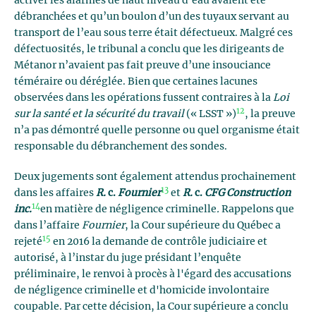
activer les alarmes de haut niveau d’eau avaient été
débranchées et qu’un boulon d’un des tuyaux servant au
transport de l’eau sous terre était défectueux. Malgré ces
défectuosités, le tribunal a conclu que les dirigeants de
Métanor n’avaient pas fait preuve d’une insouciance
téméraire ou déréglée. Bien que certaines lacunes
observées dans les opérations fussent contraires à la
Loi
12
sur la santé et la sécurité du travail
(« LSST »)
, la preuve
n’a pas démontré quelle personne ou quel organisme était
responsable du débranchement des sondes.
Deux jugements sont également attendus prochainement
13
dans les affaires
R.
c.
Fournier
et
R.
c.
CFG Construction
14
inc.
en matière de négligence criminelle
.
Rappelons que
dans l’affaire
Fournier
, la Cour supérieure du Québec a
15
rejeté
en 2016 la demande de contrôle judiciaire et
autorisé, à l’instar du juge présidant l’enquête
préliminaire, le renvoi à procès à l'égard des accusations
de négligence criminelle et d'homicide involontaire
coupable. Par cette décision, la Cour supérieure a conclu