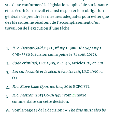
vue de se conformer à la législation applicable sur la santé
et la sécurité au travail et ainsi respecter leur obligation
générale de prendre les mesures adéquates pour éviter que
des blessures ne résultent de l’accomplissement d’un
travail ou de l’exécution d’une tâche.
o
R.
c.
Detour Gold,
C.J.O., n
0511-998-164537 / 0511-
998-5380 (décision sur la peine le 31 août 2017).
Code criminel
, LRC 1985, c. C-46, articles 219 et 220.
Loi sur la santé et la sécurité au travail
, LRO 1990, c.
O.1.
R.
c.
Stave Lake Quarries Inc.
, 2016 BCPC 377.
R.
c.
Metron,
2013 ONCA 541 : voir
ici
notre
commentaire sur cette décision.
Voir la page 15 de la décision : «
The fine must also be