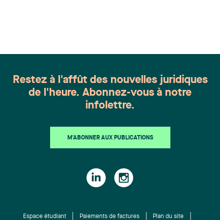
l'ensemble du Canada. Cette distinction
appartient à toute une équipe. Félicitations à
l'ensemble des membres du groupe en Droit de la
famille: Victoria Cohene, Isabelle Duval, Caroline
Harnois, Awatif Lakhdar, Elisabeth Pinard,
Kassandra Roberge, Adnana Zbona, Gabrielle
Dickins, Gabrielle Gallio et Aurélie Ouellet
Restez à l'affût des nouvelles juridiques
de l'heure. Abonnez-vous à notre
infolettre.
M'ABONNER AUX PUBLICATIONS
Espace étudiant
Paiements de factures
Plan du site