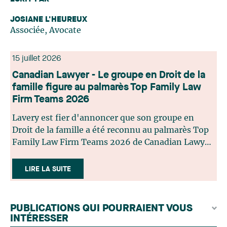
JOSIANE L'HEUREUX
Associée, Avocate
15 juillet 2026
Canadian Lawyer - Le groupe en Droit de la
famille figure au palmarès Top Family Law
Firm Teams 2026
Lavery est fier d'annoncer que son groupe en
Droit de la famille a été reconnu au palmarès Top
Family Law Firm Teams 2026 de Canadian Lawyer.
Cette reconnaissance est le fruit d'un processus de
sélection rigoureux, fondé sur des nominations
LIRE LA SUITE
issues du lectorat, d'associations juridiques et de
contributeurs éditoriaux, suivies d'une évaluation
par un jury indépendant composé de praticiens
PUBLICATIONS QUI POURRAIENT VOUS
chevronnés en droit de la famille provenant de
INTÉRESSER