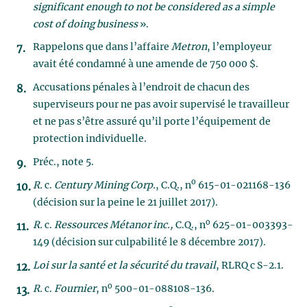
significant enough to not be considered as a simple
cost of doing business
».
Rappelons que dans l’affaire
Metron
, l’employeur
avait été condamné à une amende de 750 000 $.
Accusations pénales à l’endroit de chacun des
superviseurs pour ne pas avoir supervisé le travailleur
et ne pas s’être assuré qu’il porte l’équipement de
protection individuelle.
Préc., note 5.
o
R.
c.
Century Mining Corp.
, C.Q., n
615-01-021168-136
(décision sur la peine le 21 juillet 2017).
o
R.
c.
Ressources Métanor inc.,
C.Q., n
625-01-003393-
149 (décision sur culpabilité le 8 décembre 2017).
Loi sur la santé et la sécurité du travail
, RLRQ c S-2.1.
o
R.
c.
Fournier
, n
500-01-088108-136.