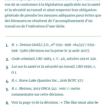
vue de se conformer à la législation applicable sur la santé
et la sécurité au travail et ainsi respecter leur obligation
générale de prendre les mesures adéquates pour éviter que
des blessures ne résultent de l’accomplissement d’un
travail ou de l’exécution d’une tâche.
o
R.
c.
Detour Gold,
C.J.O., n
0511-998-164537 / 0511-
998-5380 (décision sur la peine le 31 août 2017).
Code criminel
, LRC 1985, c. C-46, articles 219 et 220.
Loi sur la santé et la sécurité au travail
, LRO 1990, c.
O.1.
R.
c.
Stave Lake Quarries Inc.
, 2016 BCPC 377.
R.
c.
Metron,
2013 ONCA 541 : voir
ici
notre
commentaire sur cette décision.
Voir la page 15 de la décision : «
The fine must also be