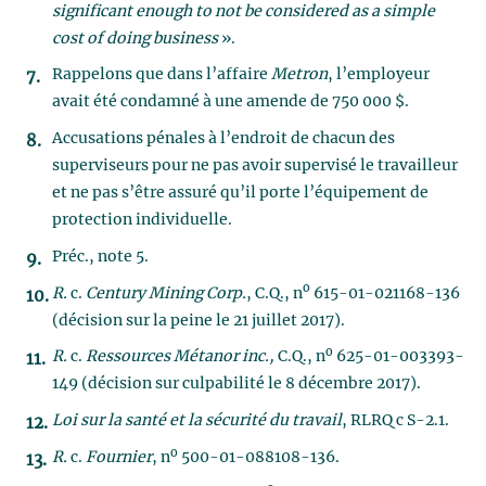
significant enough to not be considered as a simple
cost of doing business
».
Rappelons que dans l’affaire
Metron
, l’employeur
avait été condamné à une amende de 750 000 $.
Accusations pénales à l’endroit de chacun des
superviseurs pour ne pas avoir supervisé le travailleur
et ne pas s’être assuré qu’il porte l’équipement de
protection individuelle.
Préc., note 5.
o
R.
c.
Century Mining Corp.
, C.Q., n
615-01-021168-136
(décision sur la peine le 21 juillet 2017).
o
R.
c.
Ressources Métanor inc.,
C.Q., n
625-01-003393-
149 (décision sur culpabilité le 8 décembre 2017).
Loi sur la santé et la sécurité du travail
, RLRQ c S-2.1.
o
R.
c.
Fournier
, n
500-01-088108-136.